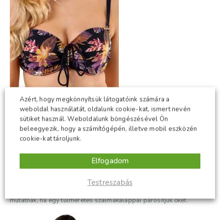
Azért, hogy megkönnyítsük látogatóink számára a
weboldal használatát, oldalunk cookie-kat, ismert nevén
sütiket használ. Weboldalunk böngészésével Ön
beleegyezik, hogy a számítógépén, illetve mobil eszközén
cookie-kat tároljunk.
Geometriai minták
Elfogadom
A 80-as évek befolyása kulcsfontosságú ruházati tendencia volt
tavaly nyáron, és ebben a szezonban ez a fürdőruhákra is hatással
Testreszabás
volt. A kedves, absztrakt geometriai nyomatok legjobban akkor
mutatnak, ha egy túlméretes szalmakalappal párosítjuk őket.