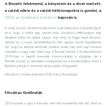
A Bonatti fehérnemű, a kényelem és a divat mellett,
a valódi nőkre és a valódi hétköznapokra is gondol, a
2020-as fürdőruha-kollekció
kapcsán is.
A világ összes divattervezője közül csak elenyésző százalék figyel
arra, hogy a ruháit egy szürke esős, kisvárosi hétköznapon egy
lélekben bátor és újítani vágyó, ízig-vérig nő fogja majd felvenni.
Valljuk be, a menő divatdiktátorok nem igazán veszik figyelembe
azt, hogy az általuk tervezett ruhákat valaki nap mint nap hordani
szeretné-e vagy sem. Nem úgy a Bonatti márka! A fürdőruhatrend
2020-ban is kapott meredek irányvonalakat a világban, de a
Bonatti azokat az elemeket csempészte be a kollekciójába, amik a
Balaton partján is trendivé varázsolják a hölgyeket.
Nézzük mi a fürdőruhatrend 2020-ban a Bonattinál!
Félvállas fürdőruhák
2020 nyarán is igaz a mondás: nem kell mindenhez két váll, mert az