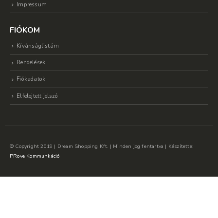
Impressum
FIÓKOM
Kívánságlistám
Rendelések
Fiókadatok
Elfelejtett jelszó
© Copyright 2019 | Dream Shopping Kft. | Minden jog fentartva | Készítette:
PRove Kommunkáció