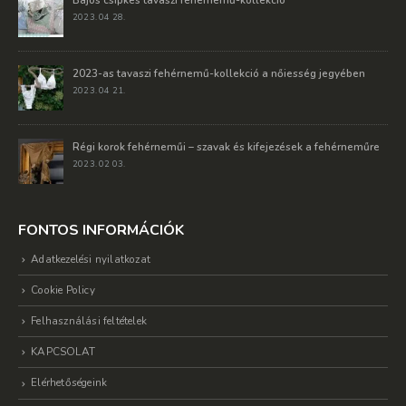
Bájos csipkés tavaszi fehérnemű-kollekció
2023. 04 28.
2023-as tavaszi fehérnemű-kollekció a nőiesség jegyében
2023. 04 21.
Régi korok fehérneműi – szavak és kifejezések a fehérneműre
2023. 02 03.
FONTOS INFORMÁCIÓK
Adatkezelési nyilatkozat
Cookie Policy
Felhasználási feltételek
KAPCSOLAT
Elérhetőségeink