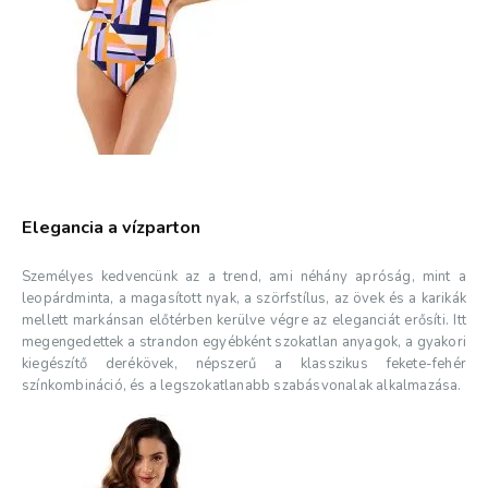
Elegancia a vízparton
Személyes kedvencünk az a trend, ami néhány apróság, mint a
leopárdminta, a magasított nyak, a szörfstílus, az övek és a karikák
mellett markánsan előtérben kerülve végre az eleganciát erősíti. Itt
megengedettek a strandon egyébként szokatlan anyagok, a gyakori
kiegészítő derékövek, népszerű a klasszikus fekete-fehér
színkombináció, és a legszokatlanabb szabásvonalak alkalmazása.