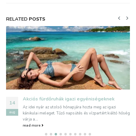
RELATED
POSTS
Akciós fürdőruhák igazi egyéniségeknek
14
Az idei nyár az utolsó hónapjára hozta meg az igazi
aug
kánikulai meleget. Tűző napsütés és vízpartért kiáltó hőség
várja a...
read more