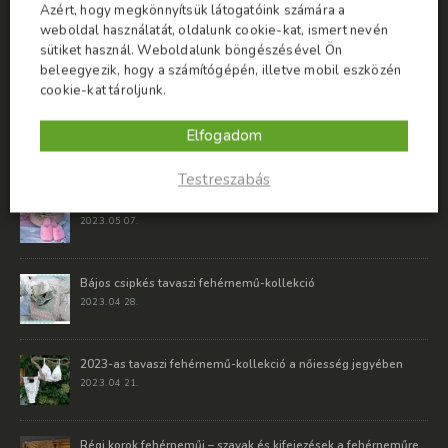
Azért, hogy megkönnyítsük látogatóink számára a
E-mail: info@bonatti.hu
weboldal használatát, oldalunk cookie-kat, ismert nevén
sütiket használ. Weboldalunk böngészésével Ön
ELÁLLÁSI NYILATKOZAT
beleegyezik, hogy a számítógépén, illetve mobil eszközén
cookie-kat tároljunk.
Elállási szabályzat
ELÁLLÁSI NYILATKOZAT MINTA letöltése
Elfogadom
LEGUTÓBBI BEJEGYZÉSEK
Testreszabás
Az anyák napi ajándék akár fehérnemű is lehet
2023. 05 07.
Bájos csipkés tavaszi fehérnemű-kollekció
2023. 04 28.
2023-as tavaszi fehérnemű-kollekció a nőiesség jegyében
2023. 04 21.
Régi korok fehérneműi – szavak és kifejezések a fehérneműre