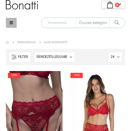
0
TERMÉKEINK
HARISNYATARTÓ
FILTER
-50%
-50%