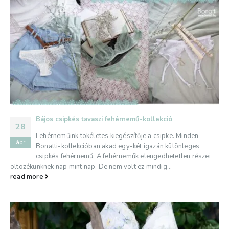
Bájos csipkés tavaszi fehérnemű-kollekció
28
Fehérneműink tökéletes kiegészítője a csipke. Minden
ápr
Bonatti-kollekcióban akad egy-két igazán különleges
csipkés fehérnemű. A fehérneműk elengedhetetlen részei
öltözékünknek nap mint nap. De nem volt ez mindig...
read more