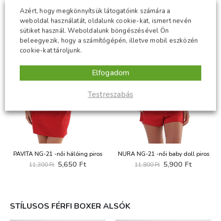
-50%
-50%
Azért, hogy megkönnyítsük látogatóink számára a
weboldal használatát, oldalunk cookie-kat, ismert nevén
sütiket használ. Weboldalunk böngészésével Ön
beleegyezik, hogy a számítógépén, illetve mobil eszközén
cookie-kat tároljunk.
Elfogadom
Testreszabás
PAVITA NG-21 -női hálóing piros
NURA NG-21 -női baby doll piros
Original
Current
Original
Current
5,650
Ft
5,900
Ft
11,300
Ft
11,800
Ft
nt
price
price
price
price
was:
is:
was:
is:
11,300 Ft.
5,650 Ft.
11,800 Ft.
5,900 Ft
 Ft.
STÍLUSOS FÉRFI BOXER ALSÓK