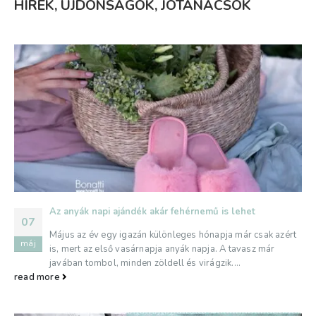
HÍREK, ÚJDONSÁGOK, JÓTANÁCSOK
Az anyák napi ajándék akár fehérnemű is lehet
07
Május az év egy igazán különleges hónapja már csak azért
máj
is, mert az első vasárnapja anyák napja. A tavasz már
javában tombol, minden zöldell és virágzik....
read more