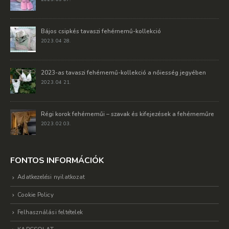
Bájos csipkés tavaszi fehérnemű-kollekció
2023. 04 28.
2023-as tavaszi fehérnemű-kollekció a nőiesség jegyében
2023. 04 21.
Régi korok fehérneműi – szavak és kifejezések a fehérneműre
2023. 02 03.
FONTOS INFORMÁCIÓK
Adatkezelési nyilatkozat
Cookie Policy
Felhasználási feltételek