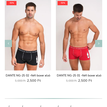
-50%
-50%
DANTE NG-25 02 -férfi boxer alsó
DANTE NG-25 01 -férfi boxer alsó
t
Original
Current
Original
Current
2,500
Ft
2,500
Ft
5,000
Ft
5,000
Ft
price
price
price
price
was:
is:
was:
is:
Ft.
5,000 Ft.
2,500 Ft.
5,000 Ft.
2,500 Ft.