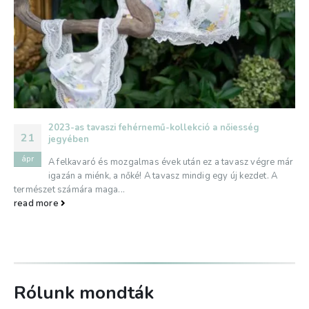
2023-as tavaszi fehérnemű-kollekció a nőiesség
21
jegyében
ápr
A felkavaró és mozgalmas évek után ez a tavasz végre már
igazán a miénk, a nőké! A tavasz mindig egy új kezdet. A
természet számára maga...
read more
Rólunk mondták