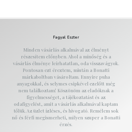
Fagyal Eszter
Minden vásárlás alkalmával az élményt
részesítem előnyben. Ahol a minőség és a
vásárlás élménye leírhatatlan, oda visszavágyok.
Pontosan ezt éreztem, miután a Bonatti
márkaboltban vásároltam. Ennyire puha
anyagokkal, és selymes csipkével ezelőtt még
nem találkoztam! Köszönöm az eladóknak a
figyelmességet, a tájékoztatást és az
odafigyelést, amit a vásárlás alkalmával kaptam
tőlük. Az üzlet ízléses, és hivogató. Remélem sok
nő és férfi megismerheti, milyen szuper a Bonatti
érzés.