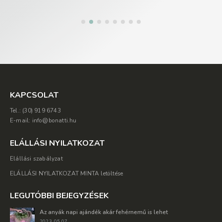
KAPCSOLAT
Tel.: (30) 919 6743
E-mail: info@bonatti.hu
ELÁLLÁSI NYILATKOZAT
Elállási szabályzat
ELÁLLÁSI NYILATKOZAT MINTA letöltése
LEGUTÓBBI BEJEGYZÉSEK
Az anyák napi ajándék akár fehérnemű is lehet
2023. 05 07.