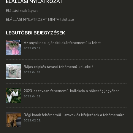
ELÁLLÁSI NYILATKOZAT
Elállási szabályzat
ELÁLLÁSI NYILATKOZAT MINTA letöltése
LEGUTÓBBI BEJEGYZÉSEK
Az anyák napi ajándék akár fehérnemű is lehet
2023. 05 07.
Bájos csipkés tavaszi fehérnemű-kollekció
2023. 04 28.
2023-as tavaszi fehérnemű-kollekció a nőiesség jegyében
2023. 04 21.
Régi korok fehérneműi – szavak és kifejezések a fehérneműre
2023. 02 03.