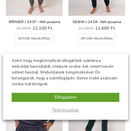
SPENSER J-24 07 – férfi pizsama
SASHA J-24 04 – férfi pizsama
Original
Current
Original
Current
12,100
Ft
11,600
Ft
24,200
Ft
23,200
Ft
price
price
price
price
was:
is:
was:
is:
Ennek
Ennek
OPCIÓK VÁLASZTÁSA
OPCIÓK VÁLASZTÁSA
24,200 Ft.
12,100 Ft.
23,200 Ft.
11,600 
a
a
terméknek
termékn
több
több
variációja
variációj
-50%
-50%
Azért, hogy megkönnyítsük látogatóink számára a
van.
van.
weboldal használatát, oldalunk cookie-kat, ismert nevén
A
A
sütiket használ. Weboldalunk böngészésével Ön
változatok
változat
beleegyezik, hogy a számítógépén, illetve mobil eszközén
a
a
cookie-kat tároljunk.
termékoldalon
terméko
választhatók
választh
Elfogadom
ki
ki
Testreszabás