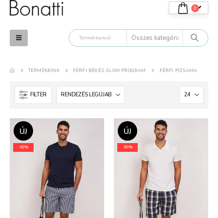
0
TERMÉKEINK
FÉRFI BÉKÉS ÁLOM PROGRAM
FÉRFI PIZSAMA
FILTER
ÚJ
ÚJ
-50%
-50%