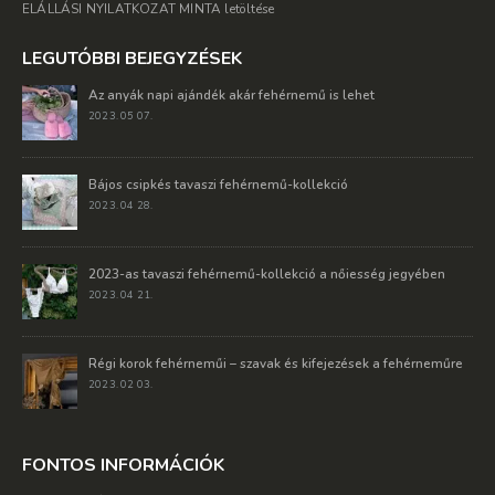
ELÁLLÁSI NYILATKOZAT MINTA letöltése
LEGUTÓBBI BEJEGYZÉSEK
Az anyák napi ajándék akár fehérnemű is lehet
2023. 05 07.
Bájos csipkés tavaszi fehérnemű-kollekció
2023. 04 28.
2023-as tavaszi fehérnemű-kollekció a nőiesség jegyében
2023. 04 21.
Régi korok fehérneműi – szavak és kifejezések a fehérneműre
2023. 02 03.
FONTOS INFORMÁCIÓK