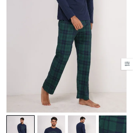
Ha csipkés fehérnemű,
akkor nekem a Bonatti.
Mert gyönyörűek, mert
kényelmesek.
És az egyetlen hely, ahol
tanácsot kaptam!