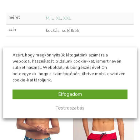
méret
M
,
L
,
XL
,
XXL
szín
kockás, sötétkék
Azért, hogy megkönnyítsük látogatóink számára a
KAPCSOLÓDÓ TERMÉKEK
weboldal használatát, oldalunk cookie-kat, ismert nevén
sütiket használ. Weboldalunk böngészésével Ön
beleegyezik, hogy a számítógépén, illetve mobil eszközén
ÚJ
ÚJ
cookie-kat tároljunk.
-50%
-50%
Elfogadom
Testreszabás