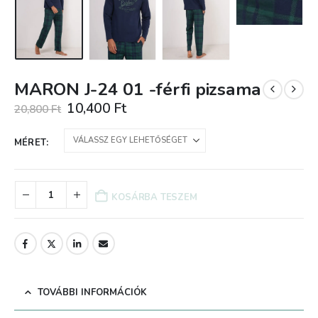
MARON J-24 01 -férfi pizsama
Original
Current
10,400
Ft
20,800
Ft
price
price
was:
is:
MÉRET
20,800 Ft.
10,400 Ft.
KOSÁRBA TESZEM
TOVÁBBI INFORMÁCIÓK