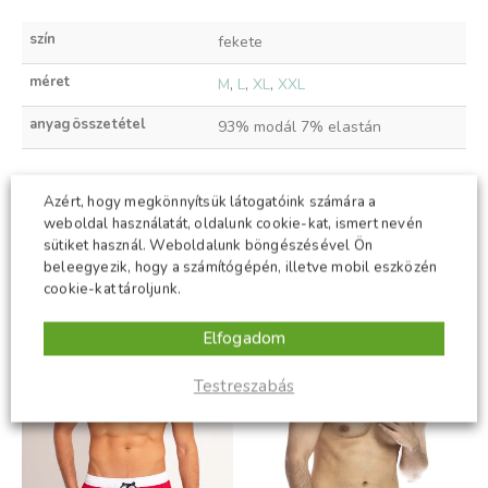
szín
fekete
méret
M
,
L
,
XL
,
XXL
anyagösszetétel
93% modál 7% elastán
Azért, hogy megkönnyítsük látogatóink számára a
KAPCSOLÓDÓ TERMÉKEK
weboldal használatát, oldalunk cookie-kat, ismert nevén
sütiket használ. Weboldalunk böngészésével Ön
beleegyezik, hogy a számítógépén, illetve mobil eszközén
cookie-kat tároljunk.
-50%
ÚJ
Elfogadom
-50%
Testreszabás