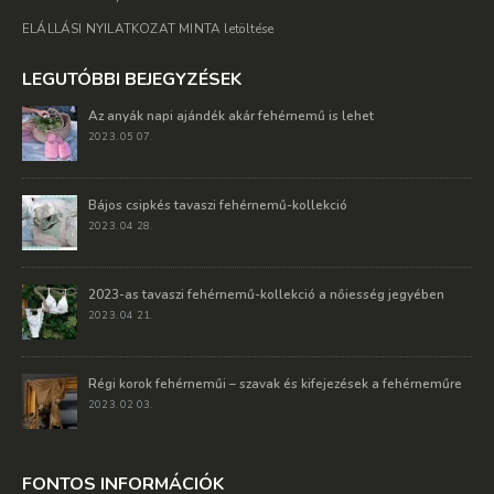
ELÁLLÁSI NYILATKOZAT MINTA letöltése
LEGUTÓBBI BEJEGYZÉSEK
Az anyák napi ajándék akár fehérnemű is lehet
2023. 05 07.
Bájos csipkés tavaszi fehérnemű-kollekció
2023. 04 28.
2023-as tavaszi fehérnemű-kollekció a nőiesség jegyében
2023. 04 21.
Régi korok fehérneműi – szavak és kifejezések a fehérneműre
2023. 02 03.
FONTOS INFORMÁCIÓK