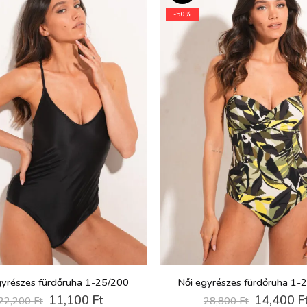
van.
-50%
A
változatok
a
termékoldalon
választhatók
ki
gyrészes fürdőruha 1-25/200
Női egyrészes fürdőruha 1-
Original
Current
Original
11,100
Ft
14,400
F
22,200
Ft
28,800
Ft