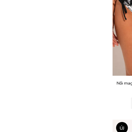
Női mag
ÚJ