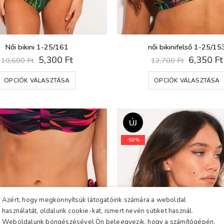
Női bikini 1-25/161
női bikinifelső 1-25/15
Original
Current
Original
5,300
Ft
6,350
Ft
10,600
Ft
12,700
Ft
price
price
price
Ennek
was:
is:
was:
OPCIÓK VÁLASZTÁSA
OPCIÓK VÁLASZTÁSA
10,600 Ft.
5,300 Ft.
12,700 F
a
terméknek
több
variációja
ÚJ
van.
-50%
A
változatok
a
termékoldalon
választhatók
ki
Azért, hogy megkönnyítsük látogatóink számára a weboldal
használatát, oldalunk cookie-kat, ismert nevén sütiket használ.
Weboldalunk böngészésével Ön beleegyezik, hogy a számítógépén,