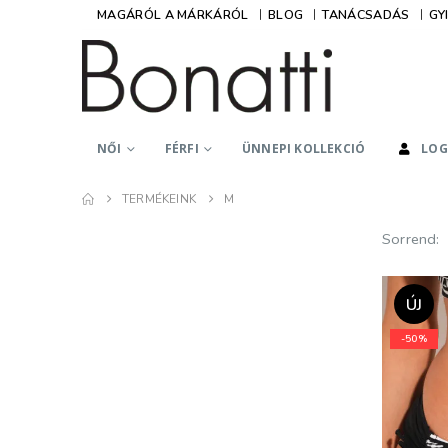
MAGÁRÓL A MÁRKÁRÓL
BLOG
TANÁCSADÁS
GY
NŐI
FÉRFI
ÜNNEPI KOLLEKCIÓ
LOG
TERMÉKEINK
M
Sorrend:
ÚJ
-50%