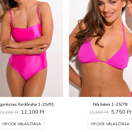
a
termékoldalon
választhatók
ki
gyrészes fürdőruha 1-25/91
Női bikini 1-25/78
Original
Current
Original
11,100
Ft
5,750
Ft
22,200
Ft
11,500
Ft
price
price
price
Ennek
was:
is:
was:
OPCIÓK VÁLASZTÁSA
OPCIÓK VÁLASZTÁSA
22,200 Ft.
11,100 Ft.
11,500 F
a