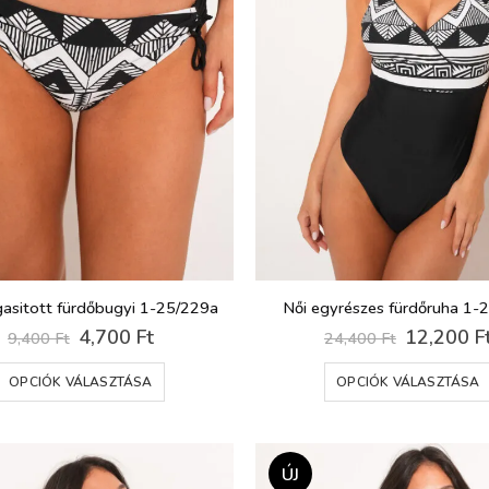
asitott fürdőbugyi 1-25/229a
Női egyrészes fürdőruha 1-
Original
Current
Original
4,700
Ft
12,200
F
9,400
Ft
24,400
Ft
price
price
price
Ennek
was:
is:
was:
OPCIÓK VÁLASZTÁSA
OPCIÓK VÁLASZTÁSA
9,400 Ft.
4,700 Ft.
24,400 Ft
a
terméknek
több
variációja
ÚJ