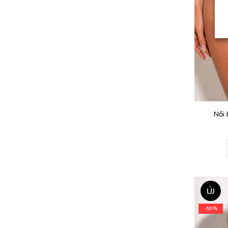
Női 
ÚJ
-50%