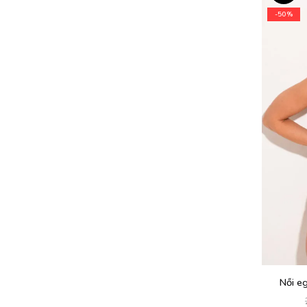
-50%
Női e