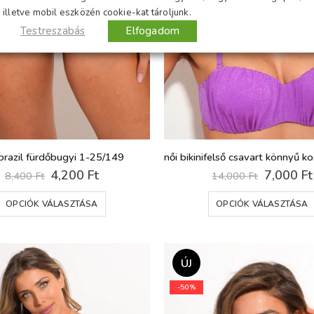
illetve mobil eszközén cookie-kat tároljunk.
Testreszabás
Elfogadom
brazil fürdőbugyi 1-25/149
Original
Current
Original
4,200
Ft
7,000
Ft
8,400
Ft
14,000
Ft
price
price
price
Ennek
was:
is:
was:
OPCIÓK VÁLASZTÁSA
OPCIÓK VÁLASZTÁSA
8,400 Ft.
4,200 Ft.
14,000 F
a
terméknek
több
variációja
ÚJ
van.
-50%
A
változatok