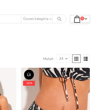
Összes kategória
0
Mutat:
ÚJ
-50%