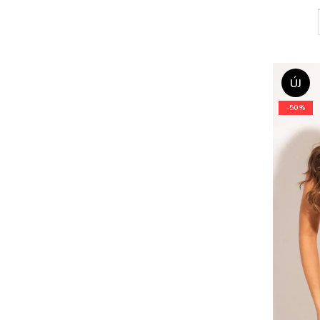
ÚJ
-50%