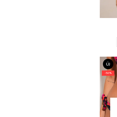
ÚJ
-50%