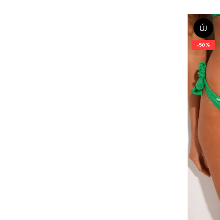
ÚJ
-50%