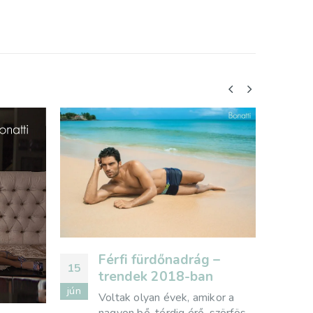
Elegancia és kényelem
08
04
igazi nőknek
 –
máj
dec
Idén tavasszal előtérbe
n
kerülhet a klasszikus elegancia
ikor a
és a letisztult femme fatale