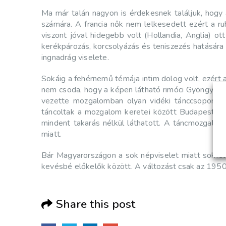
Ma már talán nagyon is érdekesnek találjuk, hogy 
számára. A francia nők nem lelkesedett ezért a ru
viszont jóval hidegebb volt (Hollandia, Anglia) o
kerékpározás, korcsolyázás és teniszezés hatására 
ingnadrág viselete.
Sokáig a fehérnemű témája intim dolog volt, ezért 
nem csoda, hogy a képen látható rimóci Gyöngyösbok
vezette mozgalomban olyan vidéki tánccsoportok
táncoltak a mozgalom keretei között Budapesten, a
mindent takarás nélkül láthatott. A táncmozgalom 
miatt.
Bár Magyarországon a sok népviselet miatt sokfél
kevésbé előkelők között. A változást csak az 1950
Share this post