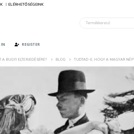
IK
ELÉRHETŐSÉGEINK
 IN
REGISTER
 A BUGYI ELTERJEDÉSÉRE?
BLOG
TUDTAD-E, HOGY A MAGYAR NÉPT