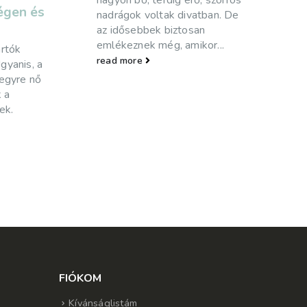
 szörfös
stílus. Főleg azoknak tudunk jó
ban. De
hírrel szolgálni, akik...
read more
r...
FIÓKOM
Kívánságlistám