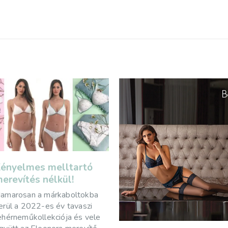
Férfi fürdőnadrág
15
trendek 2018-ba
jún
Voltak olyan évek, am