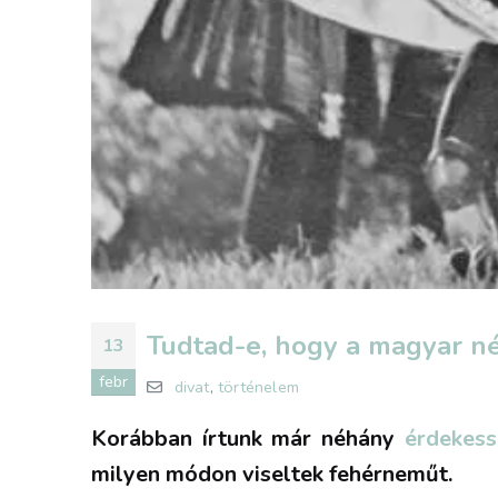
Tudtad-e, hogy a magyar né
13
febr
divat
,
történelem
Korábban írtunk már néhány
érdekess
milyen módon viseltek fehérneműt.