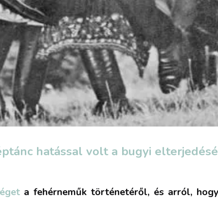
ptánc hatással volt a bugyi elterjedésé
éget
a fehérneműk történetéről, és arról, hog