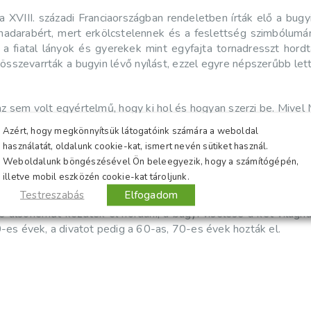
a XVIII. századi Franciaországban rendeletben írták elő a bug
hadarabért, mert erkölcstelennek és a feslettség szimbólumána
tt a fiatal lányok és gyerekek mint egyfajta tornadresszt hor
összevarrták a bugyin lévő nyílást, ezzel egyre népszerűbb lett
az sem volt egyértelmű, hogy ki hol és hogyan szerzi be. Mivel
réta csoport tagjai bugyi nélkül ropták a táncot. A XX. század
Azért, hogy megkönnyítsük látogatóink számára a weboldal
 táncoltak Budapesten, Szent István hetében, akik még ne
használatát, oldalunk cookie-kat, ismert nevén sütiket használ.
 Városi Színházban. A fotó története szerint 1938-ban külfö
Weboldalunk böngészésével Ön beleegyezik, hogy a számítógépén,
hatással volt a magyarországi bugyik elterjedésére, mert Pauli
illetve mobil eszközén cookie-kat tároljunk.
Testreszabás
Elfogadom
e alsóneműt kezdtek el hordani, a bugyi viselése a két világ
-es évek, a divatot pedig a 60-as, 70-es évek hozták el.