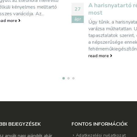
nagyon bő, térdig érő,
 harisnyatartó régen és
nadrágok voltak divat
most
az idősebbek biztosan
emlékeznek még, amiko
gy tűnik, a harisnyatartók
read more
arázsa múlhatatlan. Ugyanis, a
apasztalatok szerint, egyre nő
 népszerűsége ennek a
ehérneműkiegészítőnek.
ead more
BBI BEJEGYZÉSEK
FONTOS INFORMÁCIÓK
Adatkezelési nyilatkozat
Az anyák napi ajándék akár