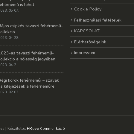
fehérnemű is lehet
Cookie Policy
023. 05 07.
Felhasználási feltételek
Bájos csipkés tavaszi fehérnemű-
KAPCSOLAT
kollekció
023. 04 28.
Elérhetőségeink
Impressum
2023-as tavaszi fehérnemű-
kollekció a nőiesség jegyében
023. 04 21.
Régi korok fehérneműi – szavak
és kifejezések a fehérneműre
023. 02 03.
a | Készítette:
PRove Kommunkáció