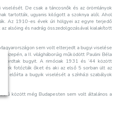
yi viselését. De csak a táncosnők és az örömlányok
k tartották, ugyanis kilógott a szoknya alól. Ahol
dták. Az 1910-es évek úri hölgyei az egyre terjedő
 az alsóing és nadrág összedolgozásával kialakított
 Magyarországon sem volt elterjedt a bugyi viselése
 közepén, a II. világháborúig működött Paulini Béla
m hordtak bugyit. A rimóciak 1931 és ’44 között
ldiek fotózták őket és aki az első 5 sorban ült az
ni előírta a bugyik viselését a színházi szabályok
háború között még Budapesten sem volt általános a