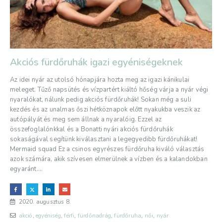
Akciós fürdőruhák igazi egyéniségeknek
Az idei nyár az utolsó hónapjára hozta meg az igazi kánikulai
meleget. Tűző napsütés és vízpartért kiáltó hőség várja a nyár végi
nyaralókat, nálunk pedig akciós fürdőruhák! Sokan még a suli
kezdés és az unalmas őszi hétköznapok előtt nyakukba veszik az
autópályát és meg sem állnak a nyaralóig. Ezzel az
összefoglalónkkal és a Bonatti nyári akciós fürdőruhák
sokaságával segítünk kiválasztani a legegyedibb fürdőruhákat!
Mermaid squad Ez a csinos egyrészes fürdőruha kiváló választás
azok számára, akik szívesen elmerülnek a vízben és a kalandokban
egyaránt....
2020. augusztus 8.
akció
,
egyéniség
,
férfi
,
fürdőnadrág
,
fürdőruha
,
női
,
nyár