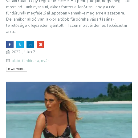
valaki rátalál egy régi kedvencére. Ha pedig tudjuk, hogy még csak
most indulunk nyaralni, akkor fontos ellenőrizni, hogy a régi
fürdőruhák megfelelő állapotban vannak-e még erre a szezonra.
De, amikor akció van, akkor a több fürdőruha vásárlásának
lehetősége kifejezetten ajánlott. Hiszen most érdemes felkészülni
arra...
2022. július 7.
akció
,
fürdőruha
,
nyár
READ MORE...