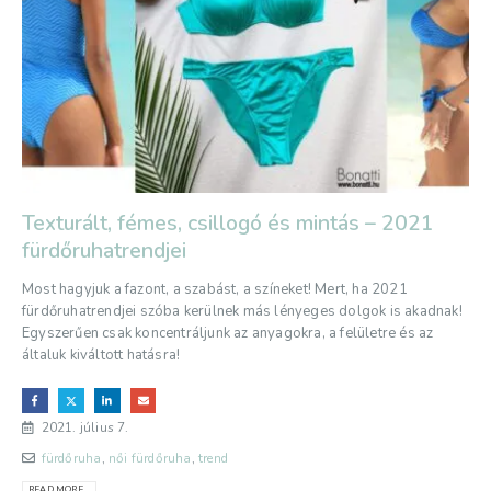
Texturált, fémes, csillogó és mintás – 2021
fürdőruhatrendjei
Most hagyjuk a fazont, a szabást, a színeket! Mert, ha 2021
fürdőruhatrendjei szóba kerülnek más lényeges dolgok is akadnak!
Egyszerűen csak koncentráljunk az anyagokra, a felületre és az
általuk kiváltott hatásra!
2021. július 7.
fürdőruha
,
női fürdőruha
,
trend
READ MORE...