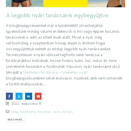
A legjobb nyári tanácsaink egybegyűjtve
A blogbejegyzéseinket már a kezdetektől olvashatjátok.
Igyekeztünk mindig valami érdekesről is írni vagy éppen hasznos
tanácsokat is adni az eltelt évek alatt. Mivel a nyár még
valószínűleg a szeptemberi hónap elejét is érinteni fogja
összegyűjtöttük nektek az eddigi legjobb nyári tanácsainkat.
Természetesen a nyári időszak legfontosabb tanácsai a
fürdőruhákhoz kötődnek, hiszen fontos tudni, hol, mikor és mire
szeretnénk használni a fürdőruhát. Hasznos nyári tanácsaink első
témáját a
Tökéletes fürdőruha – tökéletes nyár!
blogbejegyzésünkben lehet elolvasni. Azoknak, akik nem ismernék
a fürdőruhatípusokat,...
2022. augusztus 8.
blog
,
fürdőruha
,
hasznos
,
nyár
,
tanács
READ MORE...