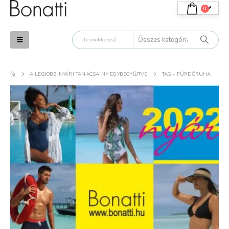
0
A LEGJOBB NYÁRI TANÁCSAINK EGYBEGYŰJTVE
TAG -
FÜRDŐRUHA