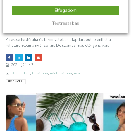
Elfogadom
Testreszabás
A fekete fürdőruha egyáltalán nem unalmas
A fekete fürdőruha és bikini valóban alapdarabot jelenthet a
ruhatárunkban a nyár során. De számos más előnye is van.
2021. július 7.
2021
,
fekete
,
fürdőruha
,
női fürdőruha
,
nyár
READ MORE...