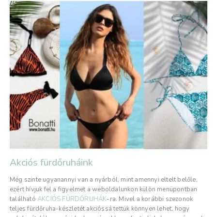
Akciós fürdőruháink
Még szinte ugyanannyi van a nyárból, mint amennyi eltelt belőle,
ezért hívjuk fel a figyelmet a weboldalunkon külön menüpontban
található
AKCIÓS FÜRDŐRUHÁK
-ra. Mivel a korábbi szezonok
teljes fürdőruha-készletét akcióssá tettük könnyen lehet, hogy