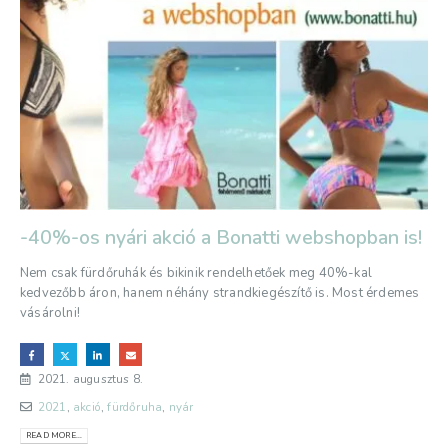
-40%-os nyári akció a Bonatti webshopban is!
Nem csak fürdőruhák és bikinik rendelhetőek meg 40%-kal
kedvezőbb áron, hanem néhány strandkiegészítő is. Most érdemes
vásárolni!
2021. augusztus 8.
2021
,
akció
,
fürdőruha
,
nyár
READ MORE...