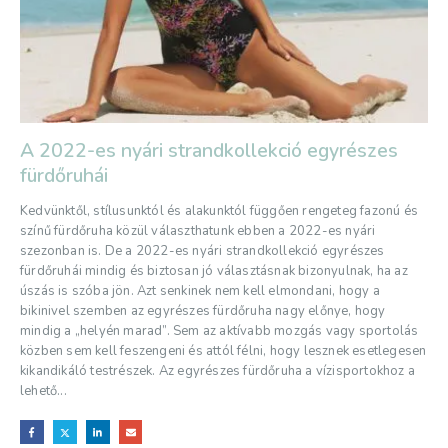
A 2022-es nyári strandkollekció egyrészes
fürdőruhái
Kedvünktől, stílusunktól és alakunktól függően rengeteg fazonú és
színű fürdőruha közül választhatunk ebben a 2022-es nyári
szezonban is. De a 2022-es nyári strandkollekció egyrészes
fürdőruhái mindig és biztosan jó választásnak bizonyulnak, ha az
úszás is szóba jön. Azt senkinek nem kell elmondani, hogy a
bikinivel szemben az egyrészes fürdőruha nagy előnye, hogy
mindig a „helyén marad”. Sem az aktívabb mozgás vagy sportolás
közben sem kell feszengeni és attól félni, hogy lesznek esetlegesen
kikandikáló testrészek. Az egyrészes fürdőruha a vízisportokhoz a
lehető...