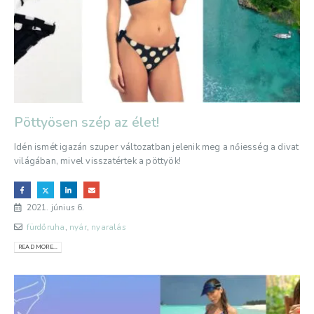
Pöttyösen szép az élet!
Idén ismét igazán szuper változatban jelenik meg a nőiesség a divat
világában, mivel visszatértek a pöttyök!
2021. június 6.
fürdőruha
,
nyár
,
nyaralás
READ MORE...