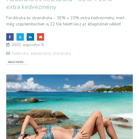
extra kedvezmény
Fürdőruha és strandruha – 30% + 20% extra kedvezmény, mert
még szeptemberben is 22 fok felett lesz az átlaghőmérséklet!
2020. augusztus 8.
fürdőruha
,
kedvezmény
,
strandruha
READ MORE...