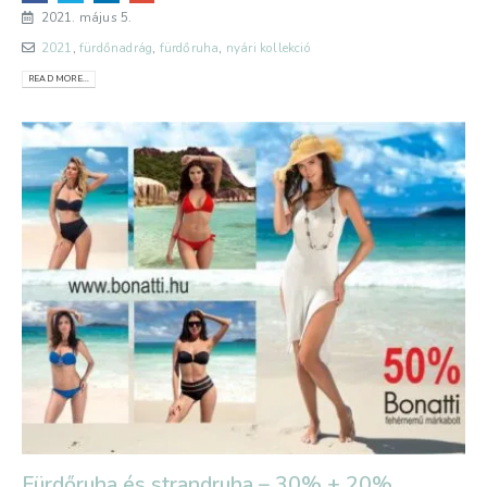
2021. május 5.
2021
,
fürdőnadrág
,
fürdőruha
,
nyári kollekció
READ MORE...
Fürdőruha és strandruha – 30% + 20%