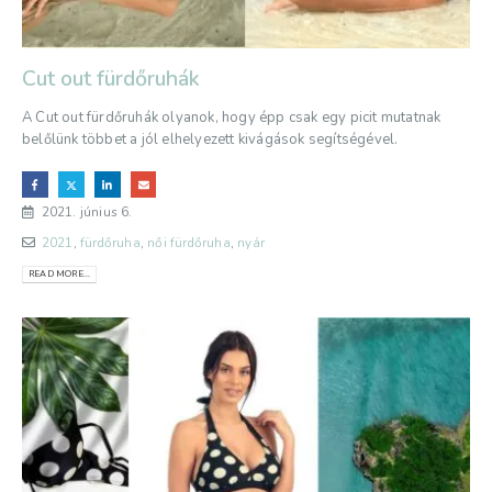
Cut out fürdőruhák
A Cut out fürdőruhák olyanok, hogy épp csak egy picit mutatnak
belőlünk többet a jól elhelyezett kivágások segítségével.
2021. június 6.
2021
,
fürdőruha
,
női fürdőruha
,
nyár
READ MORE...