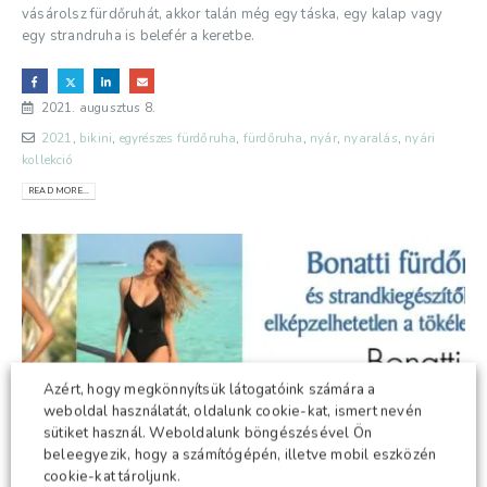
vásárolsz fürdőruhát, akkor talán még egy táska, egy kalap vagy
egy strandruha is belefér a keretbe.
2021. augusztus 8.
2021
,
bikini
,
egyrészes fürdőruha
,
fürdőruha
,
nyár
,
nyaralás
,
nyári
kollekció
READ MORE...
Azért, hogy megkönnyítsük látogatóink számára a
weboldal használatát, oldalunk cookie-kat, ismert nevén
sütiket használ. Weboldalunk böngészésével Ön
beleegyezik, hogy a számítógépén, illetve mobil eszközén
cookie-kat tároljunk.