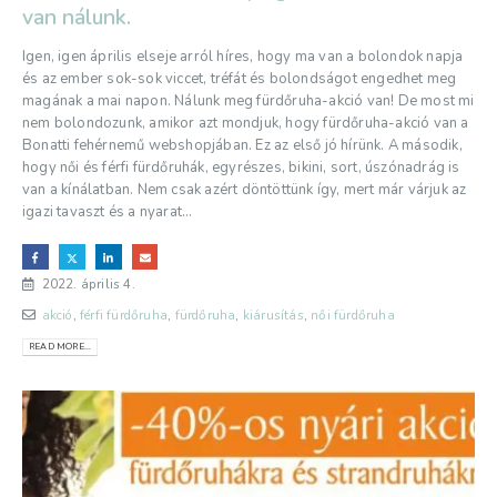
van nálunk.
Igen, igen április elseje arról híres, hogy ma van a bolondok napja
és az ember sok-sok viccet, tréfát és bolondságot engedhet meg
magának a mai napon. Nálunk meg fürdőruha-akció van! De most mi
nem bolondozunk, amikor azt mondjuk, hogy fürdőruha-akció van a
Bonatti fehérnemű webshopjában. Ez az első jó hírünk. A második,
hogy női és férfi fürdőruhák, egyrészes, bikini, sort, úszónadrág is
van a kínálatban.
Nem csak azért döntöttünk így, mert már várjuk az
igazi tavaszt és a nyarat...
2022. április 4.
akció
,
férfi fürdőruha
,
fürdőruha
,
kiárusítás
,
női fürdőruha
READ MORE...