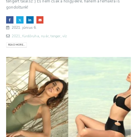
tengert találsz :) És nem csak a hölgyekre, hanem a férfiakra is
gondoltunk!
2021. június 6.
2021
,
fürdőruha
,
nyár
,
tenger
,
víz
READ MORE...