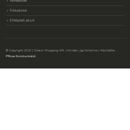
Rendelések
Fiókadatok
Elfelejtett jelszó
© Copyright 2019 | Dream Shopping Kft. | Minden jog fentartva | Készítette:
PRove Kommunkáció