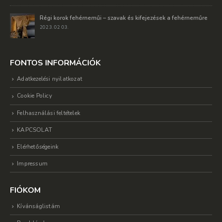
Régi korok fehérneműi – szavak és kifejezések a fehérneműre
2023. 02 03.
FONTOS INFORMÁCIÓK
Adatkezelési nyilatkozat
Cookie Policy
Felhasználási feltételek
KAPCSOLAT
Elérhetőségeink
Impressum
FIÓKOM
Kívánságlistám