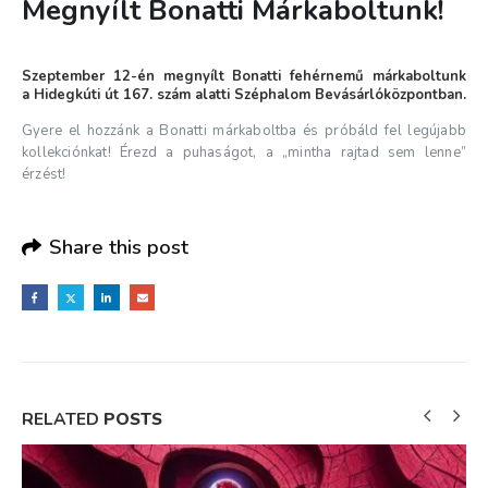
Megnyílt Bonatti Márkaboltunk!
Szeptember 12-én megnyílt Bonatti fehérnemű márkaboltunk
a
Hidegkúti út 167. szám alatti Széphalom Bevásárlóközpontban.
Gyere el hozzánk a
Bonatti
márkaboltba és próbáld fel legújabb
kollekciónkat! Érezd a puhaságot, a „mintha rajtad sem lenne”
érzést!
Share this post
RELATED
POSTS