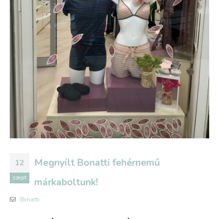
Megnyílt Bonatti fehérnemű
12
szept
márkaboltunk!
Bonatti