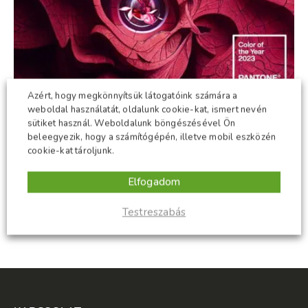
Azért, hogy megkönnyítsük látogatóink számára a
weboldal használatát, oldalunk cookie-kat, ismert nevén
sütiket használ. Weboldalunk böngészésével Ön
A 2023-as év színe: Viva Magenta 18-1750
beleegyezik, hogy a számítógépén, illetve mobil eszközén
09
cookie-kat tároljunk.
Ennél aktuálisabbak nem is lehetnénk! 2000 óta minden év
dec
decemberének elején a
Pantone Intézet
bejelenti a
Elfogadom
következő év színét. Idén...
read more
Testreszabás