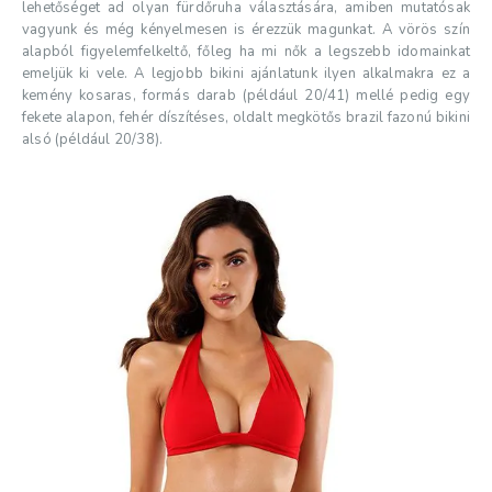
lehetőséget ad olyan fürdőruha választására, amiben mutatósak
vagyunk és még kényelmesen is érezzük magunkat. A vörös szín
alapból figyelemfelkeltő, főleg ha mi nők a legszebb idomainkat
emeljük ki vele. A legjobb bikini ajánlatunk ilyen alkalmakra ez a
kemény kosaras, formás darab (például 20/41) mellé pedig egy
fekete alapon, fehér díszítéses, oldalt megkötős brazil fazonú bikini
alsó (például 20/38).