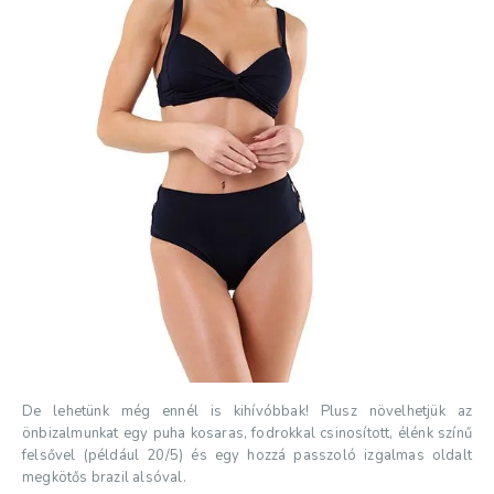
De lehetünk még ennél is kihívóbbak! Plusz növelhetjük az
önbizalmunkat egy puha kosaras, fodrokkal csinosított, élénk színű
felsővel (például 20/5) és egy hozzá passzoló izgalmas oldalt
megkötős brazil alsóval.