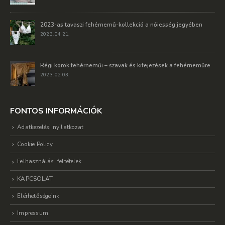
2023-as tavaszi fehérnemű-kollekció a nőiesség jegyében
2023. 04 21.
Régi korok fehérneműi – szavak és kifejezések a fehérneműre
2023. 02 03.
FONTOS INFORMÁCIÓK
Adatkezelési nyilatkozat
Cookie Policy
Felhasználási feltételek
KAPCSOLAT
Elérhetőségeink
Impressum