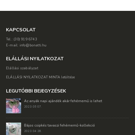
KAPCSOLAT
Tel.: (30) 919 6743
E-mail: info@bonatti.hu
ELÁLLÁSI NYILATKOZAT
Elállási szabályzat
ELÁLLÁSI NYILATKOZAT MINTA letöltése
LEGUTÓBBI BEJEGYZÉSEK
Az anyák napi ajándék akár fehérnemű is lehet
2023. 05 07.
Bájos csipkés tavaszi fehérnemű-kollekció
2023. 04 28.