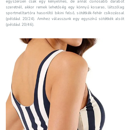
egyszerűen csak egy kényelmes, de annál csinosabb darabot
szeretnél, akkor remek lehetőség egy könnyű kosaras, látszólag
sportmelltartóra hasonlító bikini felső, sötétkék-fehér csíkozással
(például 20/24). Amihez válasszunk egy egyszínű sötétkék alsót
(például 20/46).