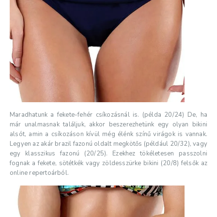
Maradhatunk a fekete-fehér csíkozásnál is. (példa 20/24) De, ha
már unalmasnak találjuk, akkor beszerezhetünk egy olyan bikini
alsót, amin a csíkozáson kívül még élénk színű virágok is vannak.
Legyen az akár brazil fazonú oldalt megkötős (például 20/32), vagy
egy klasszikus fazonú (20/25). Ezekhez tökéletesen passzolni
fognak a fekete, sötétkék vagy zöldesszürke bikini (20/8) felsők az
online repertoárból.