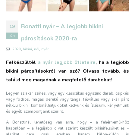
Bonatti nyár – A legjobb bikini
19
jún
párosítások 2020-ra
2020
,
bikini
,
női
,
nyár
Felkészültél
a nyár legjobb ötleteire
, ha a legjobb
bikini párosításokról van szó? Olvass tovább, és
találd meg magadnak a megfelelő darabokat!
Legyen az akár színes, vagy egy klasszikus egyszínű darab, csipkés
vagy fodros, magas derekú vagy tanga, félvállas vagy akár pánt
nélküli bikini, kombinálhatjuk őket kedvünk és ízlésünk, kényelmünk
és egyéb szempontjaink szerint.
A Bonattinál lehetőség van arra, hogy – a fehérneműkhöz
hasonlóan – a legújabb divat szerint készült bikinifelsőket és -
alsókat nem csak egyben, hanem külön-külön is