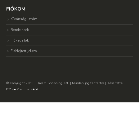
FIÓKOM
Kívánságlistám
Rendelések
Fiókadatok
Elfelejtett jelszó
© Copyright 2019 | Dream Shopping Kft. | Minden jog fentartva | Készítette:
PRove Kommunkáció