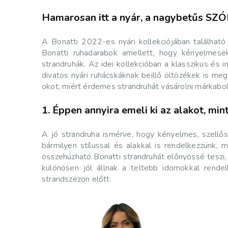
Hamarosan itt a nyár, a nagybetűs 
A Bonatti 2022-es nyári kollekciójában található 
Bonatti ruhadarabok amellett, hogy kényelmesek
strandruhák. Az idei kollekcióban a klasszikus és 
divatos nyári ruhácskáknak beillő öltözékek is m
okot, miért érdemes strandruhát vásárolni márkab
1. Éppen annyira emeli ki az alakot, min
A jó strandruha ismérve, hogy kényelmes, szellős 
bármilyen stílussal és alakkal is rendelkezzünk,
összehúzható Bonatti strandruhát előnyössé teszi, 
különösen jól állnak a teltebb idomokkal rend
strandszezon előtt.