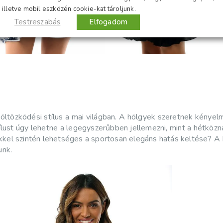
illetve mobil eszközén cookie-kat tároljunk.
Testreszabás
Elfogadom
öltözködési stílus a mai világban. A hölgyek szeretnek kénye
lust úgy lehetne a legegyszerűbben jellemezni, mint a hétközna
kkel szintén lehetséges a sportosan elegáns hatás keltése? 
unk.