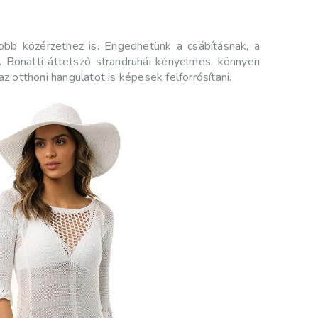
jobb közérzethez is. Engedhetünk a csábításnak, a
 Bonatti áttetsző strandruhái kényelmes, könnyen
z otthoni hangulatot is képesek felforrósítani.