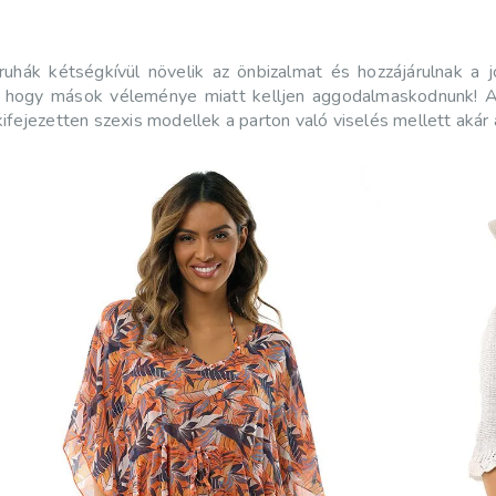
ruhák kétségkívül növelik az önbizalmat és hozzájárulnak a 
ül, hogy mások véleménye miatt kelljen aggodalmaskodnunk! A
ifejezetten szexis modellek a parton való viselés mellett akár a