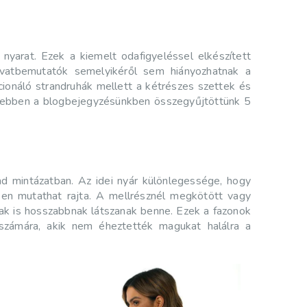
 nyarat. Ezek a kiemelt odafigyeléssel elkészített
divatbemutatók semelyikéről sem hiányozhatnak a
kcionáló strandruhák mellett a kétrészes szettek és
át ebben a blogbejegyzésünkben összegyűjtöttünk 5
ind mintázatban. Az idei nyár különlegessége, hogy
bben mutathat rajta. A mellrésznél megkötött vagy
ábak is hosszabbnak látszanak benne. Ezek a fazonok
számára, akik nem éheztették magukat halálra a