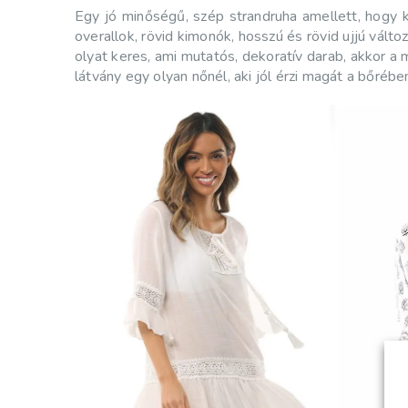
Egy jó minőségű, szép strandruha amellett, hogy k
overallok, rövid kimonók, hosszú és rövid ujjú válto
olyat keres, ami mutatós, dekoratív darab, akkor a
látvány egy olyan nőnél, aki jól érzi magát a bőréb