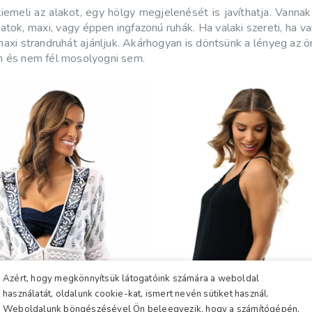
iemeli az alakot, egy hölgy megjelenését is javíthatja. Vann
zatok, maxi, vagy éppen ingfazonú ruhák. Ha valaki szereti, ha va
 maxi strandruhát ajánljuk. Akárhogyan is döntsünk a lényeg az
en és nem fél mosolyogni sem.
Azért, hogy megkönnyítsük látogatóink számára a weboldal
használatát, oldalunk cookie-kat, ismert nevén sütiket használ.
Weboldalunk böngészésével Ön beleegyezik, hogy a számítógépén,