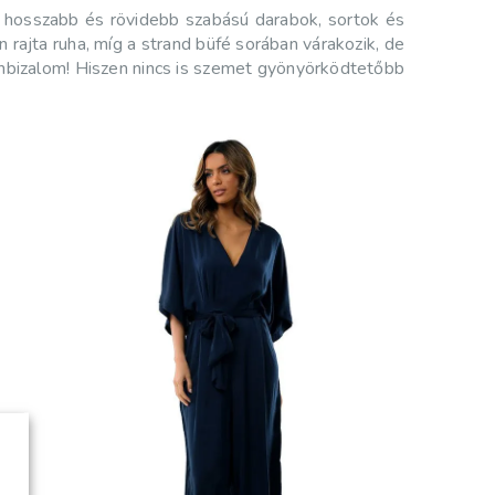
ak hosszabb és rövidebb szabású darabok, sortok és
n rajta ruha, míg a strand büfé sorában várakozik, de
 önbizalom! Hiszen nincs is szemet gyönyörködtetőbb