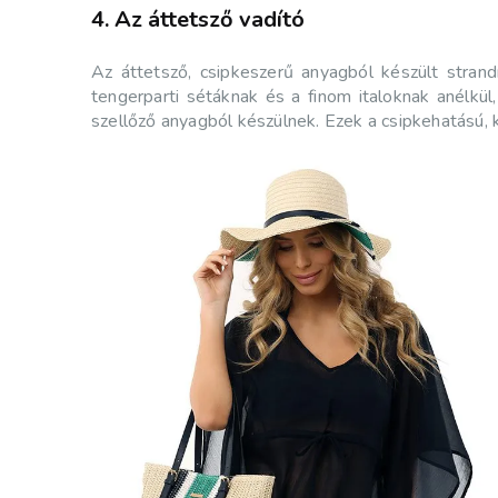
4. Az áttetsző vadító
Az áttetsző, csipkeszerű anyagból készült strand
tengerparti sétáknak és a finom italoknak anélk
szellőző anyagból készülnek. Ezek a csipkehatású, k