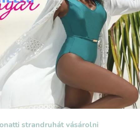
natti strandruhát vásárolni