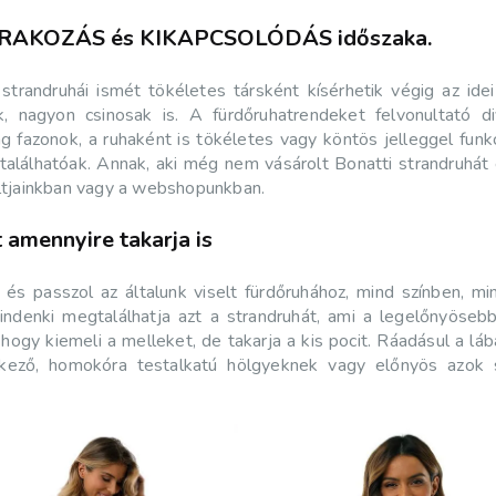
SZÓRAKOZÁS és KIKAPCSOLÓDÁS időszaka.
strandruhái ismét tökéletes társként kísérhetik végig az idei
, nagyon csinosak is. A fürdőruhatrendeket felvonultató 
ing fazonok, a ruhaként is tökéletes vagy köntös jelleggel fun
egtalálhatóak. Annak, aki még nem vásárolt Bonatti strandruh
oltjainkban vagy a webshopunkban.
t amennyire takarja is
és passzol az általunk viselt fürdőruhához, mind színben, m
 mindenki megtalálhatja azt a strandruhát, ami a legelőnyöse
hogy kiemeli a melleket, de takarja a kis pocit. Ráadásul a l
elkező, homokóra testalkatú hölgyeknek vagy előnyös azok 