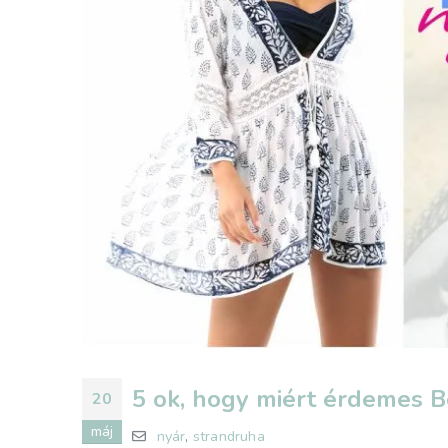
5 ok, hogy miért érdemes Bo
20
máj
nyár
,
strandruha