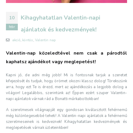
Kihagyhatatlan Valentin-napi
10
febr
ajánlatok és kedvezmények!
akció
,
köntös
,
Valentin nap
Valentin-nap közeledtével nem csak a párodtól
kaphatsz ajándékot vagy meglepetést!
Kapni jó, de adni még jobb! Mi is fontosnak tarjuk a szeretet
kifejezését és tudjuk, hogy örömet okozni klassz dolog! Törekszünk
arra, hogy ezt Te is érezd, mert az ajándékozás a legjobb dolog a
világon! Legalábbis, szerintünk az! Éppen ezért szuper Valentin-
napi ajánlatok várnak rád a Bonatti márkaboltokban!
A szerelmesek világnapját egy gondosan kiválasztott fehérnemű
még különlegesebbé teheti! A Valentin-napi ajánlatok a fehérnemű
szerelmeseinek is kedveznek! Kihagyhatatlan kedvezmények és
meglepetések várnak üzleteinkben!