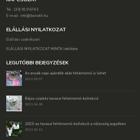
Tel.: (30) 919 6743
E-mail: info@bonatti.hu
ELÁLLÁSI NYILATKOZAT
Elállási szabályzat
ELÁLLÁSI NYILATKOZAT MINTA letöltése
LEGUTÓBBI BEJEGYZÉSEK
Az anyák napi ajándék akár fehérnemű is lehet
2023. 05 07.
Bájos csipkés tavaszi fehérnemű-kollekció
2023. 04 28.
2023-as tavaszi fehérnemű-kollekció a nőiesség jegyében
2023. 04 21.