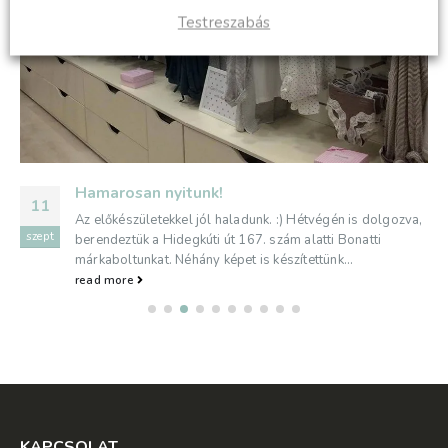
Testreszabás
Hamarosan nyitunk!
11
Az előkészületekkel jól haladunk. :) Hétvégén is dolgozva,
szept
berendeztük a Hidegkúti út 167. szám alatti Bonatti
márkaboltunkat. Néhány képet is készítettünk...
read more
KAPCSOLAT