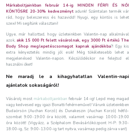
Márkaboltjainkban február 14-ig MINDEN FÉRFI ÉS NŐI
KÖNTÖSRE 20-30% kedvezményt
adunk! Számtalan termék vár
rád, hogy beleszeress és hazavidd! Nyugi, egy köntös is lehet
szexi! Mi segítünk választani!
Ugye, már hallottad, hogy üzleteinkben Valentin-nap alkalmával
azok,
akik 15 000 Ft felett vásárolnak, egy 3000 Ft értékű The
Body Shop meglepetéscsomagot kapnak ajándékba
?! Egy kis
extra kényeztetés mindig jól esik! Még tökéletesebb lehet a
megjelenésed Valentin-napon. Készülődéskor ne felejtsd el
használni őket!
Ne maradj le a kihagyhatatlan Valentin-napi
ajánlatok sokaságáról!
Vásárolj most
márkaboltjainkban
február 14-ig! Lepd meg magad
vagy kedvesed egy igazi Bonatti fehérneművel! Várunk üzleteinkben
Budaörsön (Auchan Korzó) és Dunakeszin (Auchan Korzó) hétfő-
szombat 9:00-19:00 óra között, valamint vasárnap 10:00-19:00
óra között! (Vigyázz, a Széphalom Bevásárlóközpont H-P: 9:30-
18:00-ig, Sz: 9:00-13:00-ig tart nyitva, vasárnap pedig zárva van!)