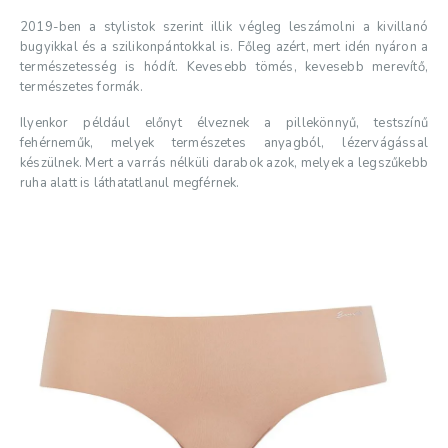
2019-ben a stylistok szerint illik végleg leszámolni a kivillanó
bugyikkal és a szilikonpántokkal is. Főleg azért, mert idén nyáron a
természetesség is hódít. Kevesebb tömés, kevesebb merevítő,
természetes formák.
Ilyenkor például előnyt élveznek a pillekönnyű, testszínű
fehérneműk, melyek természetes anyagból, lézervágással
készülnek. Mert a varrás nélküli darabok azok, melyek a legszűkebb
ruha alatt is láthatatlanul megférnek.