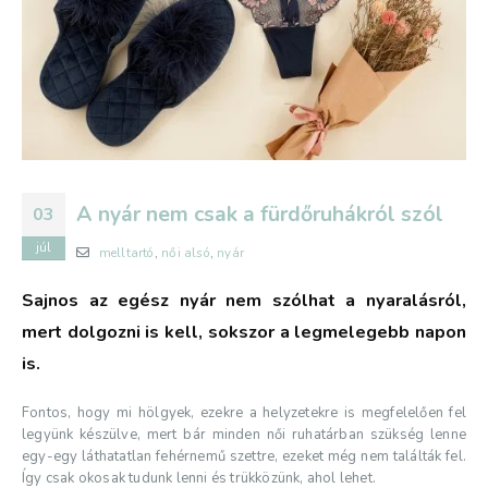
A nyár nem csak a fürdőruhákról szól
03
júl
melltartó
,
női alsó
,
nyár
Sajnos az egész nyár nem szólhat a nyaralásról,
mert dolgozni is kell, sokszor a legmelegebb napon
is.
Fontos, hogy mi hölgyek, ezekre a helyzetekre is megfelelően fel
legyünk készülve, mert bár minden női ruhatárban szükség lenne
egy-egy láthatatlan fehérnemű szettre, ezeket még nem találták fel.
Így csak okosak tudunk lenni és trükközünk, ahol lehet.