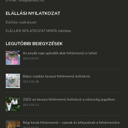
E-mail: info@bonatti.hu
ELÁLLÁSI NYILATKOZAT
Elállási szabályzat
ELÁLLÁSI NYILATKOZAT MINTA letöltése
LEGUTÓBBI BEJEGYZÉSEK
Az anyák napi ajándék akár fehérnemű is lehet
2023. 05 07.
Bájos csipkés tavaszi fehérnemű-kollekció
2023. 04 28.
2023-as tavaszi fehérnemű-kollekció a nőiesség jegyében
2023. 04 21.
Régi korok fehérneműi – szavak és kifejezések a fehérneműre