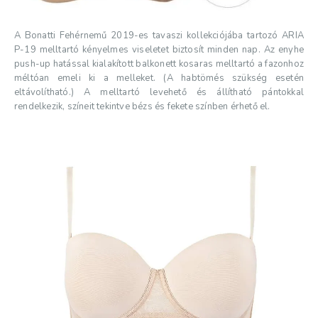
A Bonatti Fehérnemű 2019-es tavaszi kollekciójába tartozó ARIA
P-19 melltartó kényelmes viseletet biztosít minden nap. Az enyhe
push-up hatással kialakított balkonett kosaras melltartó a fazonhoz
méltóan emeli ki a melleket. (A habtömés szükség esetén
eltávolítható.) A melltartó levehető és állítható pántokkal
rendelkezik, színeit tekintve bézs és fekete színben érhető el.