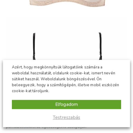
Azért, hogy megkönnyítsük látogatóink számára a
weboldal használatát, oldalunk cookie-kat, ismert nevén
sütiket használ. Weboldalunk böngészésével Ön
beleegyezik, hogy a számítógépén, illetve mobil eszközén
cookie-kat tároljunk.
Elfogadom
A melegre való tekintettel ilyenkor hasznosak lehetnek a lenge
Testreszabás
csipkés darabok, amelyek a megfelelő helyen a szellőzést, de a
pamutbetétekkel az egészséget is szolgálják.