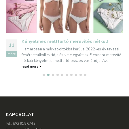
élkül!
A 2020-as Bonatti férfi fehérnemű-
10
-es év tavaszi
A 2020-as tavaszi Bonatti férfi fehérnemű-ko
ápr
leonora merevítő
legújabb termékei mindenkihez megtalálják az
ja. Az...
összes korosztály találhat olyan terméket, am
read more
KAPCSOLAT
Tel.: (30) 919 6743