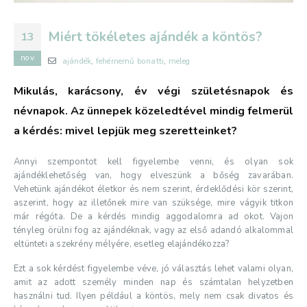
Miért tökéletes ajándék a köntös?
13
nov
ajándék
,
fehérnemű bonatti
,
meleg
Mikulás, karácsony, év végi születésnapok és
névnapok. Az ünnepek közeledtével mindig felmerül
a kérdés: mivel lepjük meg szeretteinket?
Annyi szempontot kell figyelembe venni, és olyan sok
ajándéklehetőség van, hogy elveszünk a bőség zavarában.
Vehetünk ajándékot életkor és nem szerint, érdeklődési kör szerint,
aszerint, hogy az illetőnek mire van szüksége, mire vágyik titkon
már régóta. De a kérdés mindig aggodalomra ad okot. Vajon
tényleg örülni fog az ajándéknak, vagy az első adandó alkalommal
eltünteti a szekrény mélyére, esetleg elajándékozza?
Ezt a sok kérdést figyelembe véve, jó választás lehet valami olyan,
amit az adott személy minden nap és számtalan helyzetben
használni tud. Ilyen például a köntös, mely nem csak divatos és