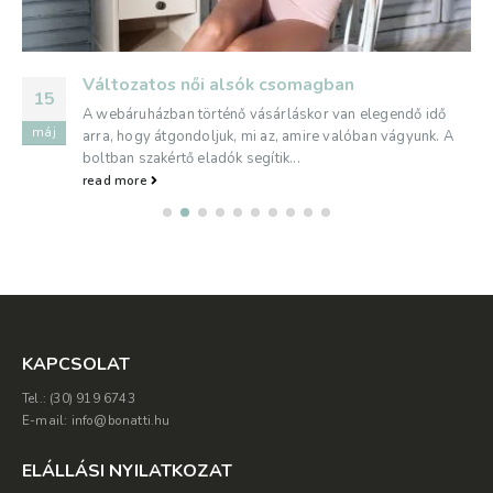
Változatos női alsók csomagban
15
A webáruházban történő vásárláskor van elegendő idő
máj
arra, hogy átgondoljuk, mi az, amire valóban vágyunk. A
boltban szakértő eladók segítik...
read more
KAPCSOLAT
Tel.: (30) 919 6743
E-mail: info@bonatti.hu
ELÁLLÁSI NYILATKOZAT