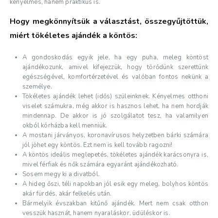
kényelmes, hanem praktikus is.
Hogy megkönnyítsük a választást, összegyűjtöttük,
miért tökéletes ajándék a köntös:
A gondoskodás egyik jele, ha egy puha, meleg köntöst
ajándékozunk, amivel kifejezzük, hogy törődünk szerettünk
egészségével, komfortérzetével és valóban fontos nekünk a
személye.
Tökéletes ajándék lehet (idős) szüleinknek. Kényelmes otthoni
viselet számukra, még akkor is hasznos lehet, ha nem hordják
mindennap. De akkor is jó szolgálatot tesz, ha valamilyen
okból kórházba kell menniük.
A mostani járványos, koronavírusos helyzetben bárki számára
jól jöhet egy köntös. Ezt nem is kell tovább ragozni!
A köntös ideális meglepetés, tökéletes ajándék karácsonyra is,
mivel férfiak és nők számára egyaránt ajándékozható.
Sosem megy ki a divatból.
A hideg őszi, téli napokban jól esik egy meleg, bolyhos köntös
akár fürdés, akár felkelés után.
Bármelyik évszakban kitűnő ajándék. Mert nem csak otthon
vesszük hasznát, hanem nyaraláskor, üdüléskor is.