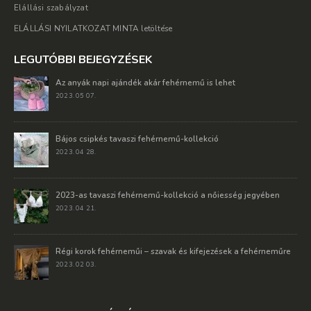
Elállási szabályzat
ELÁLLÁSI NYILATKOZAT MINTA letöltése
LEGUTÓBBI BEJEGYZÉSEK
Az anyák napi ajándék akár fehérnemű is lehet
2023. 05 07.
Bájos csipkés tavaszi fehérnemű-kollekció
2023. 04 28.
2023-as tavaszi fehérnemű-kollekció a nőiesség jegyében
2023. 04 21.
Régi korok fehérneműi – szavak és kifejezések a fehérneműre
2023. 02 03.