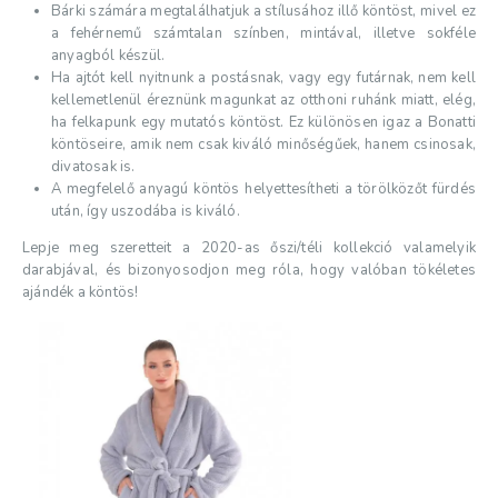
Bárki számára megtalálhatjuk a stílusához illő köntöst, mivel ez
a fehérnemű számtalan színben, mintával, illetve sokféle
anyagból készül.
Ha ajtót kell nyitnunk a postásnak, vagy egy futárnak, nem kell
kellemetlenül éreznünk magunkat az otthoni ruhánk miatt, elég,
ha felkapunk egy mutatós köntöst. Ez különösen igaz a Bonatti
köntöseire, amik nem csak kiváló minőségűek, hanem csinosak,
divatosak is.
A megfelelő anyagú köntös helyettesítheti a törölközőt fürdés
után, így uszodába is kiváló.
Lepje meg szeretteit a 2020-as őszi/téli kollekció valamelyik
darabjával, és bizonyosodjon meg róla, hogy valóban tökéletes
ajándék a köntös!