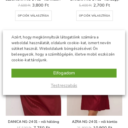
Original
Current
Original
Current
3,800
Ft
2,700
Ft
7,600
Ft
5,400
Ft
price
price
price
price
was:
is:
was:
is:
Ennek
Ennek
OPCIÓK VÁLASZTÁSA
OPCIÓK VÁLASZTÁSA
7,600 Ft.
3,800 Ft.
5,400 Ft.
2,700 Ft.
a
a
terméknek
termékn
több
több
variációja
variációj
-50%
-50%
Azért, hogy megkönnyítsük látogatóink számára a
van.
van.
weboldal használatát, oldalunk cookie-kat, ismert nevén
A
A
sütiket használ. Weboldalunk böngészésével Ön
változatok
változat
beleegyezik, hogy a számítógépén, illetve mobil eszközén
a
a
cookie-kat tároljunk.
termékoldalon
terméko
választhatók
választh
Elfogadom
ki
ki
Testreszabás
DANICA NG-24 01 – női hálóing
AZRA NG-24 01 – női köntös
Original
Current
Original
Current
7,750
Ft
10,900
Ft