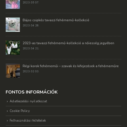
2023. 05 07.
Bájos csipkés tavaszi fehérnemű-kollekció
2023. 04 28.
2023-as tavaszi fehérnemű-kollekció a nőiesség jegyében
2023. 04 21.
Régi korok fehérneműi – szavak és kifejezések a fehérneműre
2023. 02 03.
FONTOS INFORMÁCIÓK
Adatkezelési nyilatkozat
Cookie Policy
Felhasználási feltételek