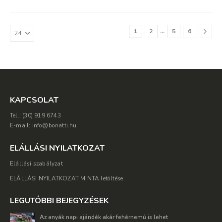
több
több
variációja
variációj
van.
van.
…
1
2
5
6
A
A
változatok
változat
a
a
termékoldalon
terméko
választhatók
választh
ki
ki
KAPCSOLAT
Tel.: (30) 919 6743
E-mail: info@bonatti.hu
ELÁLLÁSI NYILATKOZAT
Elállási szabályzat
ELÁLLÁSI NYILATKOZAT MINTA letöltése
LEGUTÓBBI BEJEGYZÉSEK
Az anyák napi ajándék akár fehérnemű is lehet