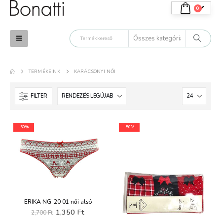
0
TERMÉKEINK
KARÁCSONYI NŐI
FILTER
-50%
-50%
ERIKA NG-20 01 női alsó
Original
Current
1,350
Ft
2,700
Ft
price
price