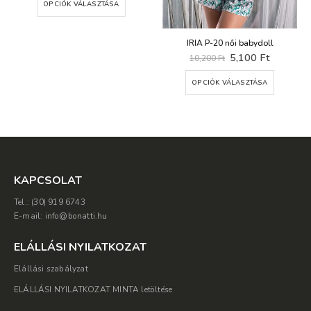
OPCIÓK VÁLASZTÁSA
Ft.
8,220 Ft.
4,110 Ft.
IRIA P-20 női babydoll
Original
Current
5,100
Ft
10,200
Ft
price
price
Ennek a terméknek több variációja van. A változatok a termékoldalon választhatók ki
was:
is:
OPCIÓK VÁLASZTÁSA
10,200 Ft.
5,100 Ft
KAPCSOLAT
Tel.: (30) 919 6743
E-mail: info@bonatti.hu
ELÁLLÁSI NYILATKOZAT
Elállási szabályzat
ELÁLLÁSI NYILATKOZAT MINTA letöltése