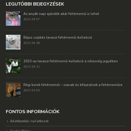
LEGUTÓBBI BEJEGYZÉSEK
Az anyák napi ajándék akár fehérnemű is lehet
2023. 05 07.
Bájos csipkés tavaszi fehérnemű-kollekció
2023. 04 28.
2023-as tavaszi fehérnemű-kollekció a nőiesség jegyében
2023. 04 21.
Régi korok fehérneműi – szavak és kifejezések a fehérneműre
2023. 02 03.
FONTOS INFORMÁCIÓK
Adatkezelési nyilatkozat