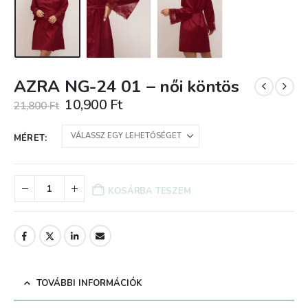
AZRA NG-24 01 – női köntös
Original
Current
10,900
Ft
21,800
Ft
price
price
was:
is:
MÉRET
21,800 Ft.
10,900 Ft.
KOSÁRBA TESZEM
TOVÁBBI INFORMÁCIÓK