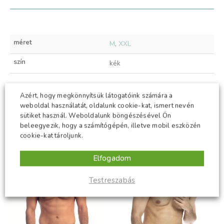
méret
M
,
XXL
szín
kék
Azért, hogy megkönnyítsük látogatóink számára a
weboldal használatát, oldalunk cookie-kat, ismert nevén
KAPCSOLÓDÓ TERMÉKEK
sütiket használ. Weboldalunk böngészésével Ön
beleegyezik, hogy a számítógépén, illetve mobil eszközén
cookie-kat tároljunk.
-50%
ÚJ
Elfogadom
-50%
Testreszabás