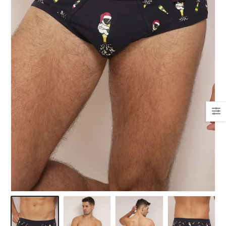
Ha csipkés fehérnemű,
akkor nekem a Bonatti.
Mert gyönyörűek, mert
kényelmesek.
És az egyetlen hely, ahol
tanácsot kaptam!