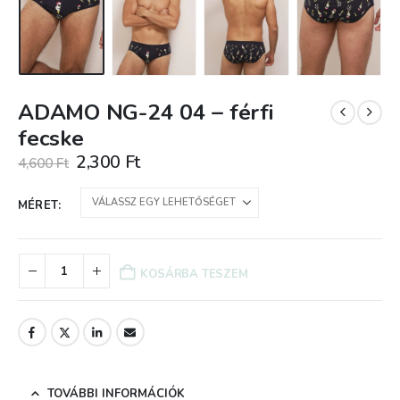
ADAMO NG-24 04 – férfi
fecske
Original
Current
2,300
Ft
4,600
Ft
price
price
was:
is:
MÉRET
4,600 Ft.
2,300 Ft.
KOSÁRBA TESZEM
TOVÁBBI INFORMÁCIÓK