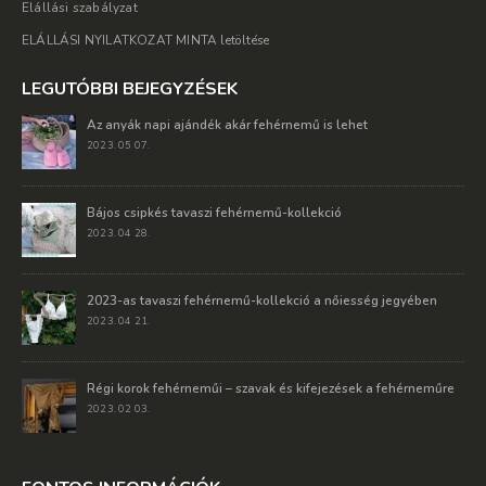
Elállási szabályzat
ELÁLLÁSI NYILATKOZAT MINTA letöltése
LEGUTÓBBI BEJEGYZÉSEK
Az anyák napi ajándék akár fehérnemű is lehet
2023. 05 07.
Bájos csipkés tavaszi fehérnemű-kollekció
2023. 04 28.
2023-as tavaszi fehérnemű-kollekció a nőiesség jegyében
2023. 04 21.
Régi korok fehérneműi – szavak és kifejezések a fehérneműre
2023. 02 03.