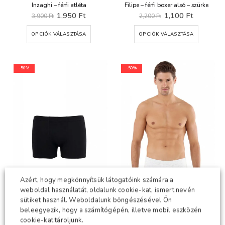
Inzaghi – férfi atléta
Filipe – férfi boxer alsó – szürke
Original
Current
Original
Current
1,950
Ft
1,100
Ft
3,900
Ft
2,200
Ft
price
price
price
price
was:
is:
was:
is:
Ennek
Ennek
OPCIÓK VÁLASZTÁSA
OPCIÓK VÁLASZTÁSA
3,900 Ft.
1,950 Ft.
2,200 Ft.
1,100 Ft.
a
a
terméknek
termékn
több
több
variációja
variációj
-50%
-50%
van.
van.
A
A
változatok
változat
a
a
termékoldalon
terméko
választhatók
választh
ki
ki
Azért, hogy megkönnyítsük látogatóink számára a
weboldal használatát, oldalunk cookie-kat, ismert nevén
sütiket használ. Weboldalunk böngészésével Ön
beleegyezik, hogy a számítógépén, illetve mobil eszközén
cookie-kat tároljunk.
Filipe – férfi boxer alsó – fekete
Filipe – férfi boxer alsó – fehér