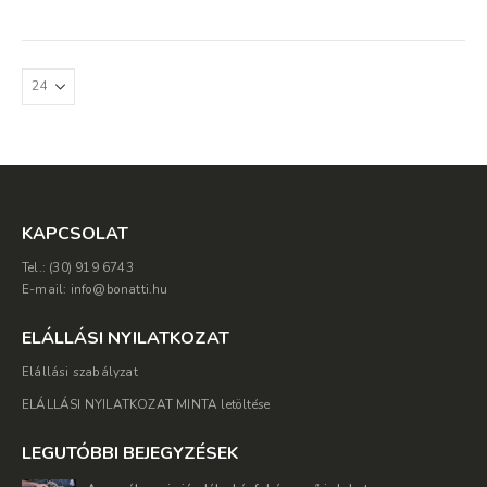
terméknek
több
variációja
van.
A
változatok
a
termékoldalon
választhatók
ki
KAPCSOLAT
Tel.: (30) 919 6743
E-mail: info@bonatti.hu
ELÁLLÁSI NYILATKOZAT
Elállási szabályzat
ELÁLLÁSI NYILATKOZAT MINTA letöltése
LEGUTÓBBI BEJEGYZÉSEK