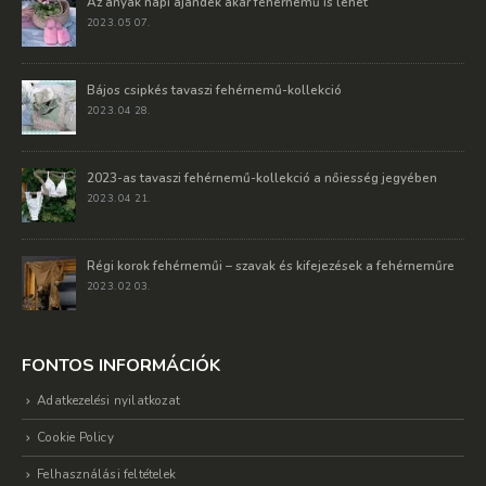
Az anyák napi ajándék akár fehérnemű is lehet
2023. 05 07.
Bájos csipkés tavaszi fehérnemű-kollekció
2023. 04 28.
2023-as tavaszi fehérnemű-kollekció a nőiesség jegyében
2023. 04 21.
Régi korok fehérneműi – szavak és kifejezések a fehérneműre
2023. 02 03.
FONTOS INFORMÁCIÓK
Adatkezelési nyilatkozat
Cookie Policy
Felhasználási feltételek