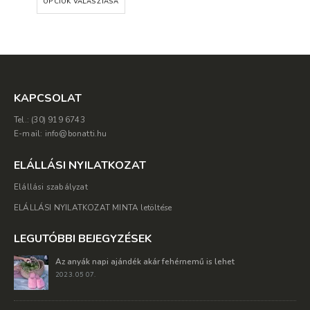
OPCIÓK VÁLASZTÁSA
4,300 Ft.
2,150 Ft.
KAPCSOLAT
Tel.: (30) 919 6743
E-mail: info@bonatti.hu
ELÁLLÁSI NYILATKOZAT
Elállási szabályzat
ELÁLLÁSI NYILATKOZAT MINTA letöltése
LEGUTÓBBI BEJEGYZÉSEK
Az anyák napi ajándék akár fehérnemű is lehet
2023. 05 07.