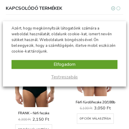
KAPCSOLÓDÓ TERMÉKEK
-50%
Azért, hogy megkönnyítsük látogatóink számára a
ÚJ
weboldal használatát, oldalunk cookie-kat, ismert nevén
-50%
sütiket használ. Weboldalunk böngészésével Ön
beleegyezik, hogy a számítógépén, illetve mobil eszközén
cookie-kat tároljunk.
Elfogadom
Testreszabás
Férfi fürdőfecske 20/188b
t
Original
Current
3,050
Ft
6,100
Ft
price
price
Ennek a terméknek több variációja van. A változatok a termékoldalon választhatók ki
FRANK – férfi fecske
was:
is:
Original
Current
2,150
Ft
OPCIÓK VÁLASZTÁSA
Ft.
6,100 Ft.
3,050 Ft.
4,300
Ft
price
price
Ennek a terméknek több variációja van. A változatok a termékoldalon választhatók ki
was:
is: