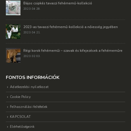
Bájos csipkés tavaszi fehérnemű-kollekció
2023. 04 28.
2023-as tavaszi fehérnemű-kollekció a nőiesség jegyében
2023. 04 21.
Régi korok fehérneműi – szavak és kifejezések a fehérneműre
2023. 02 03.
FONTOS INFORMÁCIÓK
Adatkezelési nyilatkozat
Cookie Policy
Felhasználási feltételek
KAPCSOLAT
Elérhetőségeink