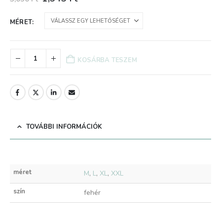
price
price
was:
is:
MÉRET
3,090 Ft.
1,545 Ft.
KOSÁRBA TESZEM
TOVÁBBI INFORMÁCIÓK
méret
M
,
L
,
XL
,
XXL
szín
fehér