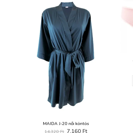
MAIDA J-20 női köntös
Original
Current
7,160
Ft
14,320
Ft