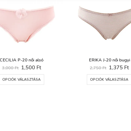
CECILIA P-20 női alsó
ERIKA J-20 női bugyi
Original
Current
Original
1,500
Ft
1,375
Ft
3,000
Ft
2,750
Ft
price
price
price
Ennek a terméknek több variációja van. A változatok a termékoldalon választhatók ki
was:
is:
was:
i
OPCIÓK VÁLASZTÁSA
OPCIÓK VÁLASZTÁSA
3,000 Ft.
1,500 Ft.
2,750 Ft.