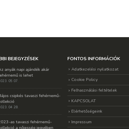
BBI BEJEGYZÉSEK
FONTOS INFORMÁCIÓK
Adatkezelési nyilatkozat
Az anyák napi ajándék akár
fehérnemű is lehet
Cookie Policy
023. 05 07.
Felhasználási feltételek
Bájos csipkés tavaszi fehérnemű-
KAPCSOLAT
kollekció
023. 04 28.
Elérhetőségeink
Impressum
2023-as tavaszi fehérnemű-
kollekció a nőiesség jegyében