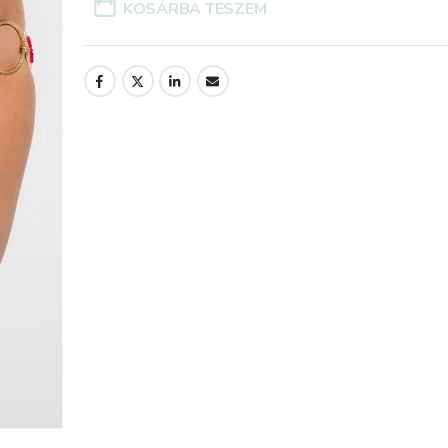
mban
KOSÁRBA TESZEM
nyire
iben a
ta
anában
oztam
al
rgával
el
zal.
ék a
gy a
etes
mikor