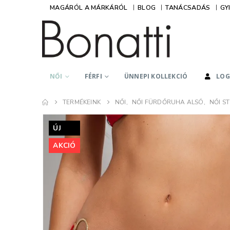
MAGÁRÓL A MÁRKÁRÓL
BLOG
TANÁCSADÁS
GY
NŐI
FÉRFI
ÜNNEPI KOLLEKCIÓ
LOG
Hidegné László Andrea
Zoli
TERMÉKEINK
NŐI
,
NŐI FÜRDŐRUHA ALSÓ
,
NŐI 
Kedves Kati, Kedves
Kedves Keresked
Lányok!
Nagyon szépen
ÚJ
Minden csodás amit
köszönöm a term
AKCIÓ
tőletek rendelek, nem
maximálisan azt 
lehet betelni a Bonatti
amit vártam. Nag
termékeivel,
a kialakítás, az
mindegyiket egyesével
anyagválasztás p
imádom. Lehet ez nem a
mesés. Örülni fog 
teljes kollekció amim
aki hordhatja!
van a Tőletek, de most
Csupán azért írok