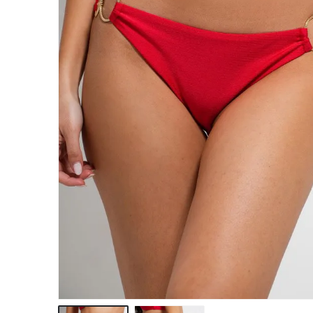
hirtelen ennyit tudtam
nem tudom maga
elővenni! :)
tartani, hogy men
Egy csodás nyári
meglepődtem a
bikinire, vagy kettőre,
csomagoláson, am
vagy háromra vágyom
vásárolt termék
még tőletek, ha az elsőt
megérkezett.
megnyerném az csodás
Gyermekkorom ó
lenne, ha nem akkor
(pedig nem most
meg úgyis megveszem
volt..) nem találk
magamnak! :) :) :) Ennyi
ilyen gondosságg
jár nekem, és bevallom
becsomagolt, spá
függő lettem!
összekötött, kézz
Köszönöm Nektek a
megcímzett doboz
csodás fehérneműket,
Akkor is inkább a
hogy ilyen szuper
nagyszüleim vett
minőséget képviseltek,
fáradságot és az
jó munkát kívánok! Csak
igényességet, ho
így tovább Bonatti! :)
küldemény tökél
legyen akkor is, a