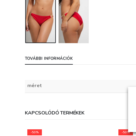
megérkezik.
Nagyon szépen
köszönöm az élmé
Biztosan tudom, 
fogok még önökt
csomagot kapni! :
További sikereket
kívánok és kérem
TOVÁBBI INFORMÁCIÓK
ne engedjenek a
minőségből!
Üdvözlettel: Zoli
egy maximálisan
méret
elégedett vásárl
KAPCSOLÓDÓ TERMÉKEK
-50%
-50%