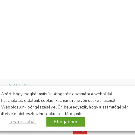
nyt!
hogy
ől
)
, hogy
S
,
M
,
L
,
XL
ó
Azért, hogy megkönnyítsük látogatóink számára a weboldal
használatát, oldalunk cookie-kat, ismert nevén sütiket használ.
Weboldalunk böngészésével Ön beleegyezik, hogy a számítógépén,
illetve mobil eszközén cookie-kat tároljunk.
Testreszabás
Elfogadom
-50%