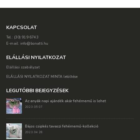
KAPCSOLAT
Tel.: (30) 919 6743
E-mail: info@bonatti.hu
ELÁLLÁSI NYILATKOZAT
Elállási szabályzat
ELÁLLÁSI NYILATKOZAT MINTA letöltése
LEGUTÓBBI BEJEGYZÉSEK
Az anyák napi ajándék akár fehérnemű is lehet
2023. 05 07.
Bájos csipkés tavaszi fehérnemű-kollekció
2023. 04 28.