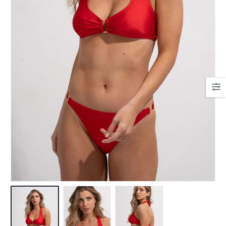
Ha csipkés fehérnemű,
akkor nekem a Bonatti.
Mert gyönyörűek, mert
kényelmesek.
És az egyetlen hely, ahol
tanácsot kaptam!