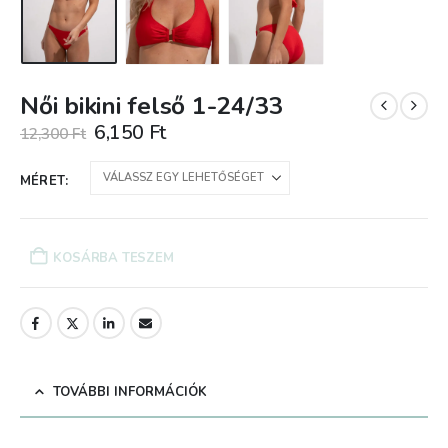
Női bikini felső 1-24/33
Original
Current
6,150
Ft
12,300
Ft
price
price
was:
is:
MÉRET
12,300 Ft.
6,150 Ft.
KOSÁRBA TESZEM
TOVÁBBI INFORMÁCIÓK