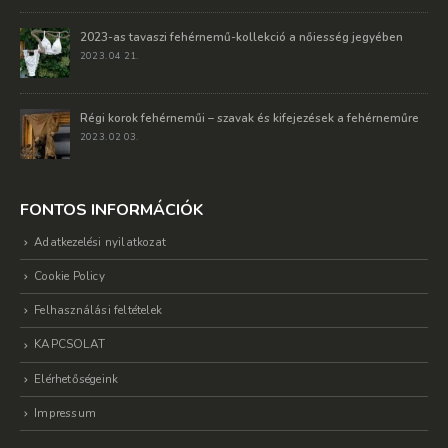
2023-as tavaszi fehérnemű-kollekció a nőiesség jegyében
2023. 04 21.
Régi korok fehérneműi – szavak és kifejezések a fehérneműre
2023. 02 03.
FONTOS INFORMÁCIÓK
Adatkezelési nyilatkozat
Cookie Policy
Felhasználási feltételek
KAPCSOLAT
Elérhetőségeink
Impressum