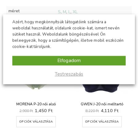
méret
S
,
M
,
L
,
XL
Azért, hogy megkönnyítsük látogatóink számára a
weboldal használatát, oldalunk cookie-kat, ismert nevén
sütiket használ. Weboldalunk böngészésével Ön
KAPCSOLÓDÓ TERMÉKEK
beleegyezik, hogy a számítógépén, illetve mobil eszközén
cookie-kat tároljunk.
-50%
-50%
Elfogadom
Testreszabás
MORENA P-20 női alsó
GWEN J-20 női melltartó
t
Original
Current
Original
Current
1,450
Ft
4,110
Ft
2,900
Ft
8,220
Ft
price
price
price
price
Ennek a terméknek több variációja van. A változatok a termékoldalon választhatók ki
Ennek a terméknek több variációja van. A változatok a termékoldalon választhatók ki
was:
is:
was:
is:
OPCIÓK VÁLASZTÁSA
OPCIÓK VÁLASZTÁSA
Ft.
2,900 Ft.
1,450 Ft.
8,220 Ft.
4,110 Ft.