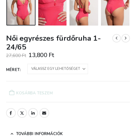
Női egyrészes fürdőruha 1-
24/65
Original
Current
13,800
Ft
27,600
Ft
price
price
was:
is:
MÉRET
27,600 Ft.
13,800 Ft.
KOSÁRBA TESZEM
TOVÁBBI INFORMÁCIÓK