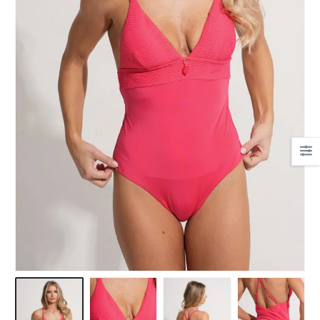
Ha csipkés fehérnemű,
akkor nekem a Bonatti.
Mert gyönyörűek, mert
kényelmesek.
És az egyetlen hely, ahol
tanácsot kaptam!