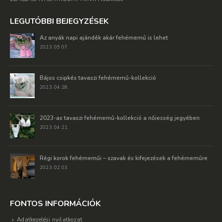
LEGUTÓBBI BEJEGYZÉSEK
Az anyák napi ajándék akár fehérnemű is lehet
2023. 05 07.
Bájos csipkés tavaszi fehérnemű-kollekció
2023. 04 28.
2023-as tavaszi fehérnemű-kollekció a nőiesség jegyében
2023. 04 21.
Régi korok fehérneműi – szavak és kifejezések a fehérneműre
2023. 02 03.
FONTOS INFORMÁCIÓK
Adatkezelési nyilatkozat