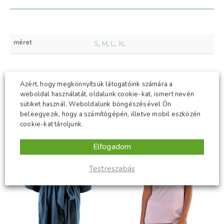
méret
S
,
M
,
L
,
XL
Azért, hogy megkönnyítsük látogatóink számára a
KAPCSOLÓDÓ TERMÉKEK
weboldal használatát, oldalunk cookie-kat, ismert nevén
sütiket használ. Weboldalunk böngészésével Ön
beleegyezik, hogy a számítógépén, illetve mobil eszközén
-50%
-50%
cookie-kat tároljunk.
Elfogadom
Testreszabás