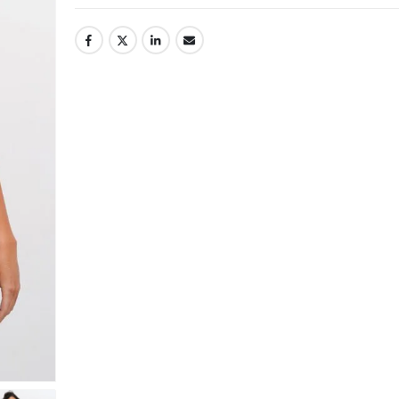
udtam
nem tudom magamban
tartani, hogy mennyire
meglepődtem a
őre,
csomagoláson, amiben a
gyom
vásárolt termék
z elsőt
megérkezett.
sodás
Gyermekkorom óta
or
(pedig nem mostanában
eszem
volt..) nem találkoztam
 Ennyi
ilyen gondossággal
vallom
becsomagolt, spárgával
összekötött, kézzel
k a
megcímzett dobozzal.
ket,
Akkor is inkább a
nagyszüleim vették a
eltek,
fáradságot és az
k! Csak
igényességet, hogy a
! :)
küldemény tökéletes
legyen akkor is, amikor