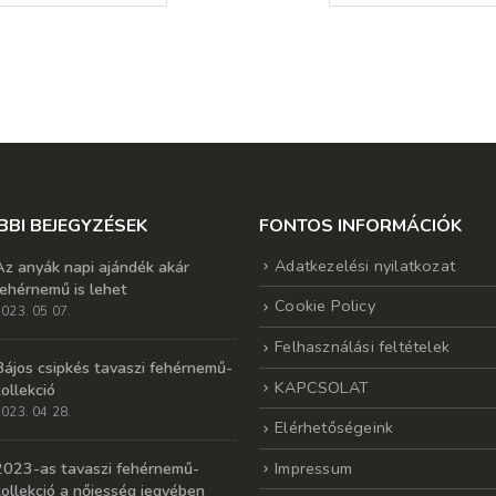
BBI BEJEGYZÉSEK
FONTOS INFORMÁCIÓK
Adatkezelési nyilatkozat
Az anyák napi ajándék akár
fehérnemű is lehet
Cookie Policy
023. 05 07.
Felhasználási feltételek
Bájos csipkés tavaszi fehérnemű-
KAPCSOLAT
kollekció
023. 04 28.
Elérhetőségeink
Impressum
2023-as tavaszi fehérnemű-
kollekció a nőiesség jegyében