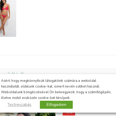
megérkezik.
Nagyon szépen
köszönöm az élményt!
Biztosan tudom, hogy
fogok még önöktől
csomagot kapni! :)
További sikereket
kívánok és kérem, hogy
ne engedjenek a
minőségből!
Üdvözlettel: Zoli
egy maximálisan
S
,
M
,
L
,
XL
elégedett vásárló
Azért, hogy megkönnyítsük látogatóink számára a weboldal
használatát, oldalunk cookie-kat, ismert nevén sütiket használ.
Weboldalunk böngészésével Ön beleegyezik, hogy a számítógépén,
illetve mobil eszközén cookie-kat tároljunk.
Testreszabás
Elfogadom
-50%