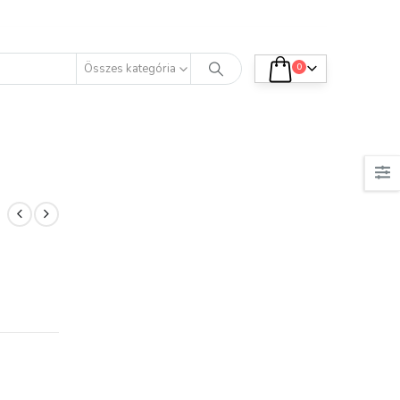
Összes kategória
0
K.
K.T.
natti termékek
Minőségi termék.
leg kényelmesek.
Tetszik, elégedett
csak néhányat
vagyok azokkal, amiket
áltam ki, de már
vásároltam.
 a nyár fürdőruháit.