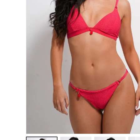
hirtelen ennyit t
elővenni! :)
Egy csodás nyári
bikinire, vagy kett
vagy háromra vá
még tőletek, ha a
megnyerném az c
lenne, ha nem akk
meg úgyis megv
magamnak! :) :) :)
jár nekem, és be
függő lettem!
Köszönöm Nekte
csodás fehérnemű
hogy ilyen szuper
minőséget képvis
jó munkát kíváno
így tovább Bonatti