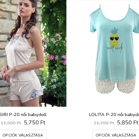
SIRI P-20 női babydoll
LOLITA P-20 női babydo
Original
Current
Original
5,750
Ft
5,850
Ft
11,500
Ft
11,700
Ft
price
price
price
Ennek a terméknek több variációja van. A változatok a termékoldalon választhatók ki
was:
is:
was:
OPCIÓK VÁLASZTÁSA
OPCIÓK VÁLASZTÁSA
11,500 Ft.
5,750 Ft.
11,700 F