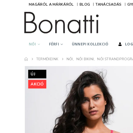
MAGÁRÓL A MÁRKÁRÓL
BLOG
TANÁCSADÁS
GY
NŐI
FÉRFI
ÜNNEPI KOLLEKCIÓ
LOG
Hidegné Lászl
TERMÉKEINK
NŐI
,
NŐI BIKINI
,
NŐI STRANDPROG
Kedves Kati, Ked
Lányok!
ÚJ
Minden csodás am
AKCIÓ
tőletek rendelek
lehet betelni a Bo
termékeivel,
mindegyiket egye
imádom. Lehet ez
teljes kollekció 
van a Tőletek, de