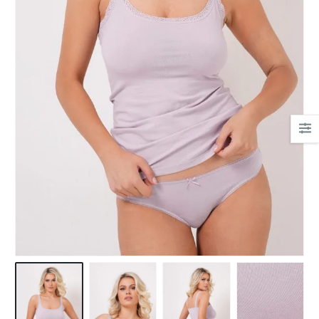
Ha csipkés fehérnemű,
akkor nekem a Bonatti.
Mert gyönyörűek, mert
kényelmesek.
És az egyetlen hely, ahol
tanácsot kaptam!