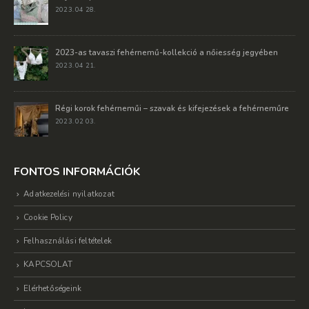
2023. 04 28.
2023-as tavaszi fehérnemű-kollekció a nőiesség jegyében
2023. 04 21.
Régi korok fehérneműi – szavak és kifejezések a fehérneműre
2023. 02 03.
FONTOS INFORMÁCIÓK
Adatkezelési nyilatkozat
Cookie Policy
Felhasználási feltételek
KAPCSOLAT
Elérhetőségeink