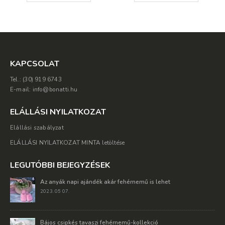
KAPCSOLAT
Tel.: (30) 919 6743
E-mail: info@bonatti.hu
ELÁLLÁSI NYILATKOZAT
Elállási szabályzat
ELÁLLÁSI NYILATKOZAT MINTA letöltése
LEGUTÓBBI BEJEGYZÉSEK
Az anyák napi ajándék akár fehérnemű is lehet
2023. 05 07.
Bájos csipkés tavaszi fehérnemű-kollekció