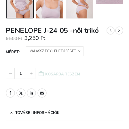
PENELOPE J-24 05 -női trikó
Original
Current
3,250
Ft
6,500
Ft
price
price
was:
is:
MÉRET
6,500 Ft.
3,250 Ft.
KOSÁRBA TESZEM
TOVÁBBI INFORMÁCIÓK