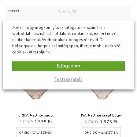
méret
S
,
M
,
L
,
XL
szín
lila
Azért, hogy megkönnyítsük látogatóink számára a
weboldal használatát, oldalunk cookie-kat, ismert nevén
sütiket használ. Weboldalunk böngészésével Ön
beleegyezik, hogy a számítógépén, illetve mobil eszközén
KAPCSOLÓDÓ TERMÉKEK
cookie-kat tároljunk.
Elfogadom
-50%
-50%
Testreszabás
ERIKA J-20 női bugyi
IVA J-20 női brazil bugyi
t
Original
Current
Original
Current
1,375
Ft
1,375
Ft
2,750
Ft
2,750
Ft
price
price
price
price
Ennek a terméknek több variációja van. A változatok a termékoldalon választhatók ki
Ennek a terméknek több variációja van. A változatok a termékoldalon választhatók ki
was:
is:
was:
is:
OPCIÓK VÁLASZTÁSA
OPCIÓK VÁLASZTÁSA
Ft.
2,750 Ft.
1,375 Ft.
2,750 Ft.
1,375 Ft.