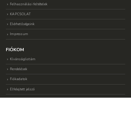
Felhasználási feltételek
KAPCSOLAT
Elérhetőségeink
Impressum
FIÓKOM
Kívánságlistám
Rendelések
Fiókadatok
Elfelejtett jelszó
© Copyright 2019 | Dream Shopping Kft. | Minden jog fentartva | Készítette:
PRove Kommunkáció