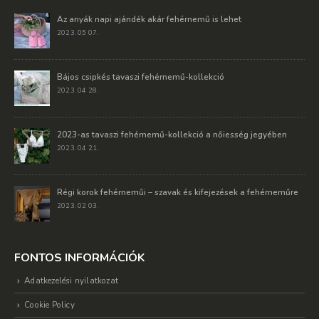
Az anyák napi ajándék akár fehérnemű is lehet
2023. 05 07.
Bájos csipkés tavaszi fehérnemű-kollekció
2023. 04 28.
2023-as tavaszi fehérnemű-kollekció a nőiesség jegyében
2023. 04 21.
Régi korok fehérneműi – szavak és kifejezések a fehérneműre
2023. 02 03.
FONTOS INFORMÁCIÓK
Adatkezelési nyilatkozat
Cookie Policy