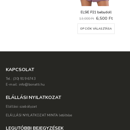
ELSIE P21 babydoll
Original
Current
6,500
Ft
13,000
Ft
price
price
Ennek a terméknek több variációja van. A változatok a termékoldalon választhatók ki
was:
is:
OPCIÓK VÁLASZTÁSA
13,000 Ft.
6,500 Ft
KAPCSOLAT
Tel.: (30) 919 6743
E-mail: info@bonatti.hu
ELÁLLÁSI NYILATKOZAT
Elállási szabályzat
ELÁLLÁSI NYILATKOZAT MINTA letöltése
LEGUTÓBBI BEJEGYZÉSEK