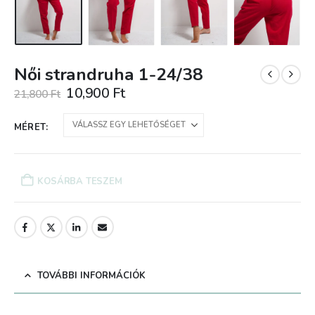
Női strandruha 1-24/38
Original
Current
10,900
Ft
21,800
Ft
price
price
was:
is:
MÉRET
21,800 Ft.
10,900 Ft.
KOSÁRBA TESZEM
TOVÁBBI INFORMÁCIÓK