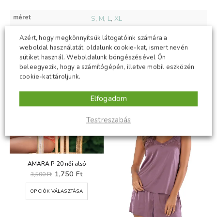
méret
S
,
M
,
L
,
XL
Azért, hogy megkönnyítsük látogatóink számára a
weboldal használatát, oldalunk cookie-kat, ismert nevén
sütiket használ. Weboldalunk böngészésével Ön
KAPCSOLÓDÓ TERMÉKEK
beleegyezik, hogy a számítógépén, illetve mobil eszközén
cookie-kat tároljunk.
-50%
-50%
Elfogadom
Testreszabás
AMARA P-20 női alsó
t
Original
Current
1,750
Ft
3,500
Ft
price
price
Ennek a terméknek több variációja van. A változatok a termékoldalon választhatók ki
was:
is:
OPCIÓK VÁLASZTÁSA
Ft.
3,500 Ft.
1,750 Ft.