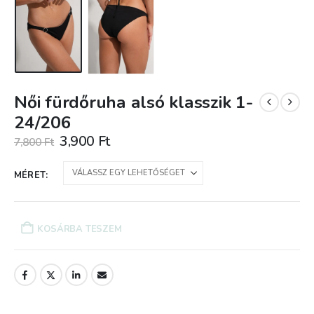
Női fürdőruha alsó klasszik 1-
24/206
Original
Current
3,900
Ft
7,800
Ft
price
price
was:
is:
MÉRET
7,800 Ft.
3,900 Ft.
KOSÁRBA TESZEM