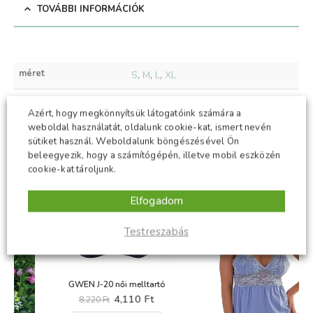
TOVÁBBI INFORMÁCIÓK
méret
S
,
M
,
L
,
XL
Azért, hogy megkönnyítsük látogatóink számára a
weboldal használatát, oldalunk cookie-kat, ismert nevén
KAPCSOLÓDÓ TERMÉKEK
sütiket használ. Weboldalunk böngészésével Ön
beleegyezik, hogy a számítógépén, illetve mobil eszközén
cookie-kat tároljunk.
-50%
-50%
Elfogadom
Testreszabás
GWEN J-20 női melltartó
Original
Current
4,110
Ft
8,220
Ft
price
price
Ennek a terméknek több variációja van. A változatok a termékoldalon választhatók ki