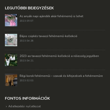
ELÁLLÁSI NYILATKOZAT MINTA letöltése
LEGUTÓBBI BEJEGYZÉSEK
Az anyák napi ajándék akár fehérnemű is lehet
2023. 05 07.
Bájos csipkés tavaszi fehérnemű-kollekció
2023. 04 28.
2023-as tavaszi fehérnemű-kollekció a nőiesség jegyében
2023. 04 21.
Régi korok fehérneműi – szavak és kifejezések a fehérneműre
2023. 02 03.
FONTOS INFORMÁCIÓK