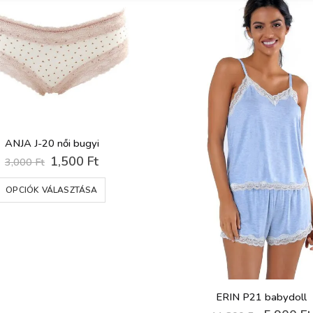
ANJA J-20 női bugyi
Original
Current
1,500
Ft
3,000
Ft
price
price
Ennek a terméknek több variációja van. A változatok a termékoldalon választhatók ki
was:
is:
OPCIÓK VÁLASZTÁSA
3,000 Ft.
1,500 Ft.
ERIN P21 babydoll