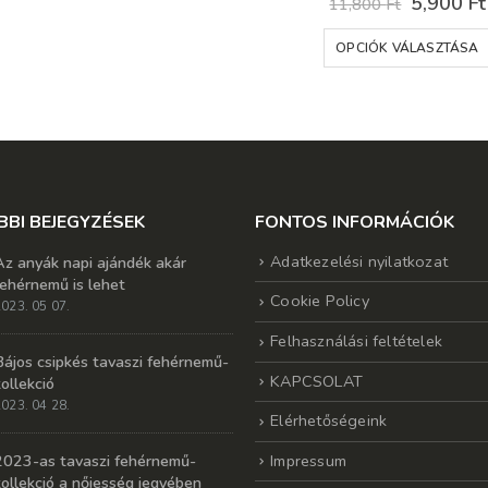
Original
5,900
Ft
11,800
Ft
price
was:
OPCIÓK VÁLASZTÁSA
11,800 F
BBI BEJEGYZÉSEK
FONTOS INFORMÁCIÓK
Adatkezelési nyilatkozat
Az anyák napi ajándék akár
fehérnemű is lehet
Cookie Policy
023. 05 07.
Felhasználási feltételek
Bájos csipkés tavaszi fehérnemű-
KAPCSOLAT
kollekció
023. 04 28.
Elérhetőségeink
Impressum
2023-as tavaszi fehérnemű-
kollekció a nőiesség jegyében