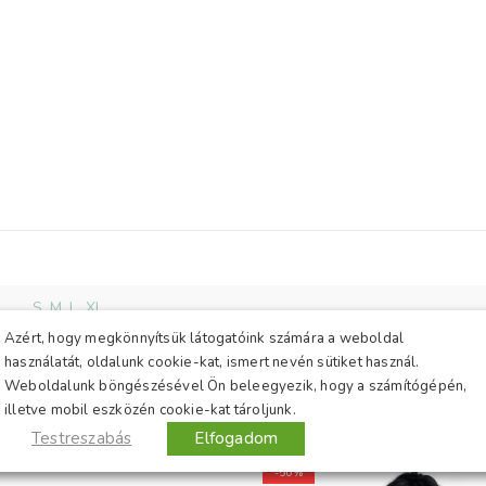
megérkezik.
Nagyon szépen
köszönöm az élményt!
Biztosan tudom, hogy
fogok még önöktől
csomagot kapni! :)
További sikereket
kívánok és kérem, hogy
ne engedjenek a
minőségből!
Üdvözlettel: Zoli
egy maximálisan
S
,
M
,
L
,
XL
elégedett vásárló
Azért, hogy megkönnyítsük látogatóink számára a weboldal
használatát, oldalunk cookie-kat, ismert nevén sütiket használ.
Weboldalunk böngészésével Ön beleegyezik, hogy a számítógépén,
illetve mobil eszközén cookie-kat tároljunk.
Testreszabás
Elfogadom
-50%