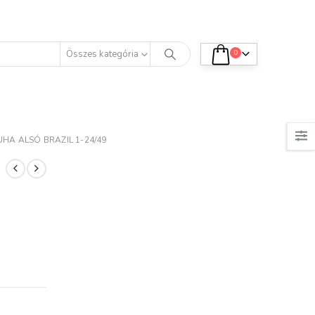
Összes kategória
0
K.
K.T.
HA ALSÓ BRAZIL 1-24/49
natti termékek
Minőségi termék.
leg kényelmesek.
Tetszik, elégedett
csak néhányat
vagyok azokkal, amiket
áltam ki, de már
vásároltam.
 a nyár fürdőruháit.