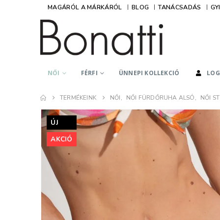
MAGÁRÓL A MÁRKÁRÓL
BLOG
TANÁCSADÁS
GY
NŐI
FÉRFI
ÜNNEPI KOLLEKCIÓ
LOG
Hidegné Lászl
TERMÉKEINK
NŐI
,
NŐI FÜRDŐRUHA ALSÓ
,
NŐI 
Kedves Kati, Ked
Lányok!
ÚJ
Minden csodás am
AKCIÓ
tőletek rendelek
lehet betelni a Bo
termékeivel,
mindegyiket egye
imádom. Lehet ez
teljes kollekció 
van a Tőletek, de