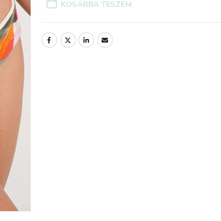
udtam
nem tudom magamban
KOSÁRBA TESZEM
tartani, hogy mennyire
meglepődtem a
őre,
csomagoláson, amiben a
gyom
vásárolt termék
z elsőt
megérkezett.
sodás
Gyermekkorom óta
or
(pedig nem mostanában
eszem
volt..) nem találkoztam
 Ennyi
ilyen gondossággal
vallom
becsomagolt, spárgával
összekötött, kézzel
k a
megcímzett dobozzal.
ket,
Akkor is inkább a
nagyszüleim vették a
eltek,
fáradságot és az
k! Csak
igényességet, hogy a
! :)
küldemény tökéletes
legyen akkor is, amikor