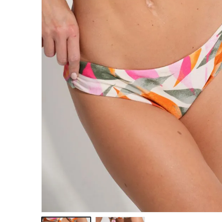
hirtelen ennyit t
elővenni! :)
Egy csodás nyári
bikinire, vagy kett
vagy háromra vá
még tőletek, ha a
megnyerném az c
lenne, ha nem akk
meg úgyis megv
magamnak! :) :) :)
jár nekem, és be
függő lettem!
Köszönöm Nekte
csodás fehérnemű
hogy ilyen szuper
minőséget képvis
jó munkát kíváno
így tovább Bonatti