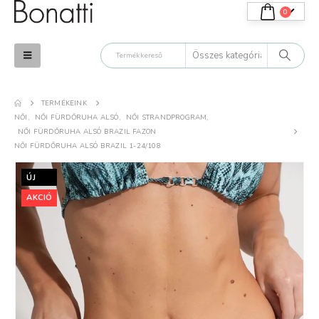
0
TERMÉKEINK
.
K.T.
NŐI
,
NŐI FÜRDŐRUHA ALSÓ
,
NŐI STRANDPROGRAM
,
NŐI FÜRDŐRUHA ALSÓ BRAZIL FAZON
NŐI FÜRDŐRUHA ALSÓ BRAZIL 1-24/108
atti termékek tényleg
Minőségi termék. Tetszik,
lmesek. Még csak
elégedett vagyok azokkal,
yat próbáltam ki, de
amiket vásároltam.
ÚJ
árom a nyár
AKCIÓ
uháit.