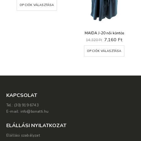
was:
is:
OPCIÓK VÁLASZTÁSA
Ft.
2,750 Ft.
1,375 Ft.
MAIDA J-20 női köntös
Original
Current
7,160
Ft
14,320
Ft
price
price
Ennek a terméknek több variációja van. A változatok a termékoldalon választhatók ki
was:
is:
OPCIÓK VÁLASZTÁSA
14,320 Ft.
7,160 Ft
KAPCSOLAT
Tel.: (30) 919 6743
E-mail: info@bonatti.hu
ELÁLLÁSI NYILATKOZAT
Elállási szabályzat