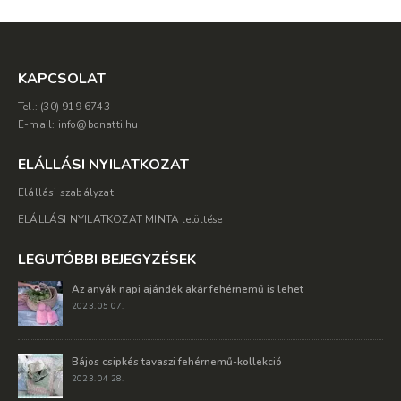
KAPCSOLAT
Tel.: (30) 919 6743
E-mail: info@bonatti.hu
ELÁLLÁSI NYILATKOZAT
Elállási szabályzat
ELÁLLÁSI NYILATKOZAT MINTA letöltése
LEGUTÓBBI BEJEGYZÉSEK
Az anyák napi ajándék akár fehérnemű is lehet
2023. 05 07.
Bájos csipkés tavaszi fehérnemű-kollekció
2023. 04 28.