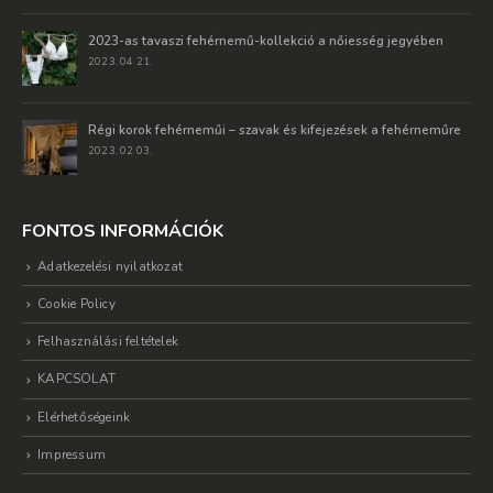
2023-as tavaszi fehérnemű-kollekció a nőiesség jegyében
2023. 04 21.
Régi korok fehérneműi – szavak és kifejezések a fehérneműre
2023. 02 03.
FONTOS INFORMÁCIÓK
Adatkezelési nyilatkozat
Cookie Policy
Felhasználási feltételek
KAPCSOLAT
Elérhetőségeink
Impressum