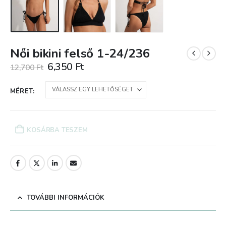
Női bikini felső 1-24/236
Original
Current
6,350
Ft
12,700
Ft
price
price
was:
is:
MÉRET
12,700 Ft.
6,350 Ft.
KOSÁRBA TESZEM
TOVÁBBI INFORMÁCIÓK