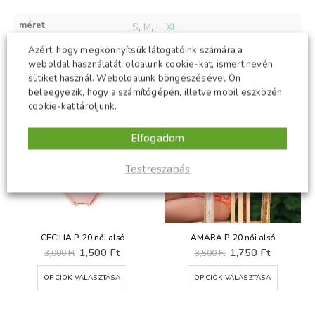
méret
S
,
M
,
L
,
XL
Azért, hogy megkönnyítsük látogatóink számára a
weboldal használatát, oldalunk cookie-kat, ismert nevén
sütiket használ. Weboldalunk böngészésével Ön
KAPCSOLÓDÓ TERMÉKEK
beleegyezik, hogy a számítógépén, illetve mobil eszközén
cookie-kat tároljunk.
-50%
-50%
Elfogadom
Testreszabás
CECILIA P-20 női alsó
AMARA P-20 női alsó
t
Original
Current
Original
Current
1,500
Ft
1,750
Ft
3,000
Ft
3,500
Ft
price
price
price
price
Ennek a terméknek több variációja van. A változatok a termékoldalon választhatók ki
Ennek a terméknek több variációja van. A változatok a termékoldalon választhatók ki
was:
is:
was:
is:
OPCIÓK VÁLASZTÁSA
OPCIÓK VÁLASZTÁSA
Ft.
3,000 Ft.
1,500 Ft.
3,500 Ft.
1,750 Ft.