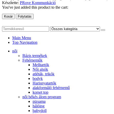
Készítette:
PRove Kommunkáció
You've just added this product to the cart:
Kosár
Folytatás
Main Menu
Top Navigation
női
Bázis termékek
Fehérneműk
Melltartók
Női alsók
atléták, trikók
bodyk
Harisnyatartók
alakformáló fehérnemű
korset top
női békés álom program
pizsama
hálóing
babydoll