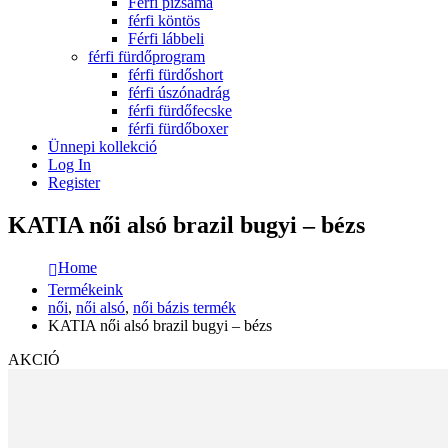
Férfi pizsama
férfi köntös
Férfi lábbeli
férfi fürdőprogram
férfi fürdőshort
férfi úszónadrág
férfi fürdőfecske
férfi fürdőboxer
Ünnepi kollekció
Log In
Register
KATIA női alsó brazil bugyi – bézs
Home
Termékeink
női
,
női alsó
,
női bázis termék
KATIA női alsó brazil bugyi – bézs
AKCIÓ