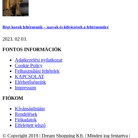
Régi korok fehérneműi – szavak és kifejezések a fehérneműre
2023. 02 03.
FONTOS INFORMÁCIÓK
Adatkezelési nyilatkozat
Cookie Policy
Felhasználási feltételek
KAPCSOLAT
Elérhetőségeink
Impressum
FIÓKOM
Kívánságlistám
Rendelések
Fiókadatok
Elfelejtett jelszó
© Copyright 2019 | Dream Shopping Kft. | Minden jog fentartva |