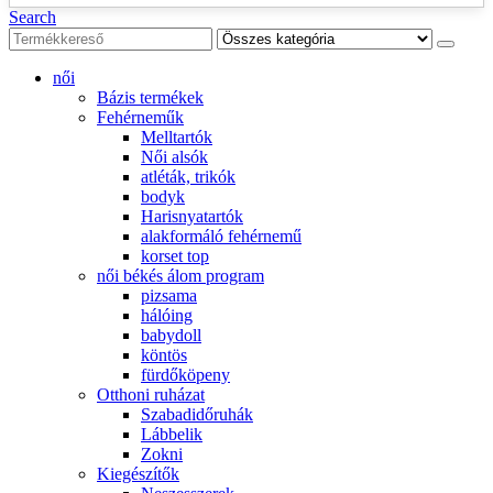
Search
női
Bázis termékek
Fehérneműk
Melltartók
Női alsók
atléták, trikók
bodyk
Harisnyatartók
alakformáló fehérnemű
korset top
női békés álom program
pizsama
hálóing
babydoll
köntös
fürdőköpeny
Otthoni ruházat
Szabadidőruhák
Lábbelik
Zokni
Kiegészítők