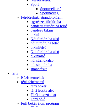
Neszesszerek
Sport
Sportmelltartó
Sportnadrág
Fürdőruhák, strandprogram
egyrészes fürdőruha
bandeau fürdőruha felső
bandeau bikini
bikini
Női fürdőruha alsó
női fürdőruha felső
bikinifelső
Női fürdőruha alsó
bikinialsó
női strandkalap
női strandruha
strandtáska
férfi
Bázis termékek
férfi fehérnemű
férfi boxer
férfi fecske alsó
Férfi hosszú alsó
Férfi póló
férfi békés álom program