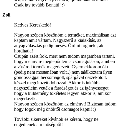
Csak így tovább Bonatti! :)
Zoli
Kedves Kereskedő!
Nagyon szépen köszönöm a terméket, maximálisan azt
kaptam amit vártam. Nagyszerű a kialakítás, az
anyagválasztás pedig mesés. Örülni fog neki, aki
hordhatja!
Csupán azért írok, mert nem tudom magamban tartani,
hogy mennyire meglepődtem a csomagoláson, amiben
a vásárolt termék megérkezett. Gyermekkorom óta
(pedig nem mostanában volt..) nem találkoztam ilyen
gondossággal becsomagolt, spárgával összekötött,
kézzel megcímzett dobozzal. Akkor is inkább a
nagyszüleim vették a fáradságot és az igényességet,
hogy a küldemény tökéletes legyen akkor is, amikor
megérkezik.
Nagyon szépen köszönöm az élményt! Biztosan tudom,
hogy fogok még önöktől csomagot kapni! :)
További sikereket kívánok és kérem, hogy ne
engedjenek a minőségből!