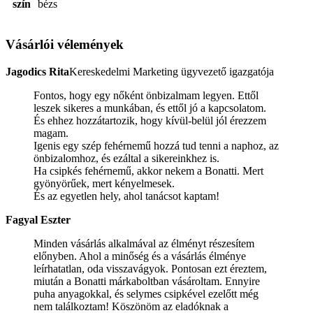
szín
bézs
Vásárlói vélemények
Jagodics Rita
Kereskedelmi Marketing ügyvezető igazgatója
Fontos, hogy egy nőként önbizalmam legyen. Ettől
leszek sikeres a munkában, és ettől jó a kapcsolatom.
És ehhez hozzátartozik, hogy kívül-belül jól érezzem
magam.
Igenis egy szép fehérnemű hozzá tud tenni a naphoz, az
önbizalomhoz, és ezáltal a sikereinkhez is.
Ha csipkés fehérnemű, akkor nekem a Bonatti. Mert
gyönyörűek, mert kényelmesek.
És az egyetlen hely, ahol tanácsot kaptam!
Fagyal Eszter
Minden vásárlás alkalmával az élményt részesítem
előnyben. Ahol a minőség és a vásárlás élménye
leírhatatlan, oda visszavágyok. Pontosan ezt éreztem,
miután a Bonatti márkaboltban vásároltam. Ennyire
puha anyagokkal, és selymes csipkével ezelőtt még
nem találkoztam! Köszönöm az eladóknak a