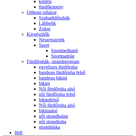
köntös
fürdőköpeny
Otthoni ruházat
Szabadidőruhák
Lábbelik
Zokni
Kiegészítők
Neszesszerek
Sport
Sportmelltartó
Sportnadrág
Fürdőruhák, strandprogram
egyrészes fürdőruha
bandeau fürdőruha felső
bandeau bikini
bikini
Női fürdőruha alsó
női fürdőruha felső
bikinifelső
Női fürdőruha alsó
bikinialsó
női strandkalap
női strandruha
strandtáska
férfi