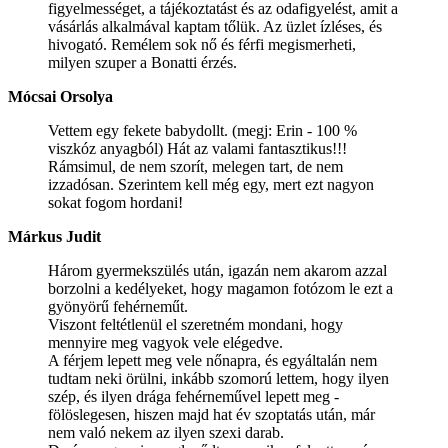
figyelmességet, a tájékoztatást és az odafigyelést, amit a
vásárlás alkalmával kaptam tőlük. Az üzlet ízléses, és
hivogató. Remélem sok nő és férfi megismerheti,
milyen szuper a Bonatti érzés.
Mócsai Orsolya
Vettem egy fekete babydollt. (megj: Erin - 100 %
viszkóz anyagból) Hát az valami fantasztikus!!!
Rámsimul, de nem szorít, melegen tart, de nem
izzadósan. Szerintem kell még egy, mert ezt nagyon
sokat fogom hordani!
Márkus Judit
Három gyermekszülés után, igazán nem akarom azzal
borzolni a kedélyeket, hogy magamon fotózom le ezt a
gyönyörű fehérneműt.
Viszont feltétlenül el szeretném mondani, hogy
mennyire meg vagyok vele elégedve.
A férjem lepett meg vele nőnapra, és egyáltalán nem
tudtam neki örülni, inkább szomorú lettem, hogy ilyen
szép, és ilyen drága fehérneművel lepett meg -
fölöslegesen, hiszen majd hat év szoptatás után, már
nem való nekem az ilyen szexi darab.