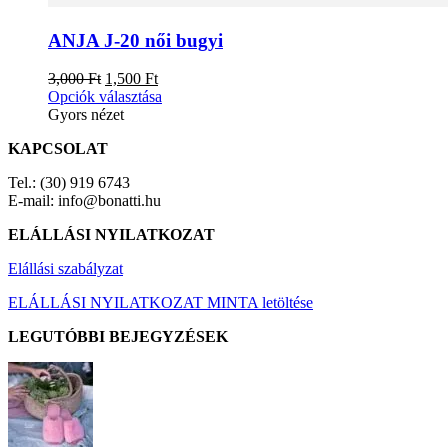
ANJA J-20 női bugyi
Original
Current
3,000
Ft
1,500
Ft
price
price
Ennek
Opciók választása
was:
is:
a
Gyors nézet
3,000 Ft.
1,500 Ft.
terméknek
KAPCSOLAT
több
variációja
Tel.: (30) 919 6743
van.
E-mail: info@bonatti.hu
A
változatok
ELÁLLÁSI NYILATKOZAT
a
termékoldalon
Elállási szabályzat
választhatók
ki
ELÁLLÁSI NYILATKOZAT MINTA letöltése
LEGUTÓBBI BEJEGYZÉSEK