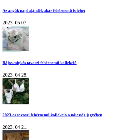
Az anyák napi ajándék akár fehérnemű is lehet
2023. 05 07.
Bájos csipkés tavaszi fehérnemű-kollekció
2023. 04 28.
2023-as tavaszi fehérnemű-kollekció a nőiesség jegyében
2023. 04 21.