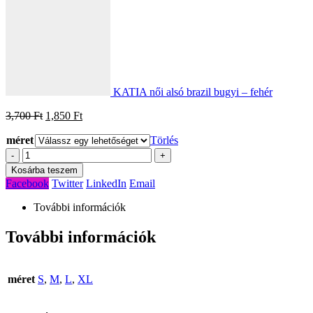
KATIA női alsó brazil bugyi – fehér
Original
Current
3,700
Ft
1,850
Ft
price
price
méret
was:
is:
Törlés
3,700 Ft.
1,850 Ft.
-
+
Kosárba teszem
Facebook
Twitter
LinkedIn
Email
További információk
További információk
méret
S
,
M
,
L
,
XL