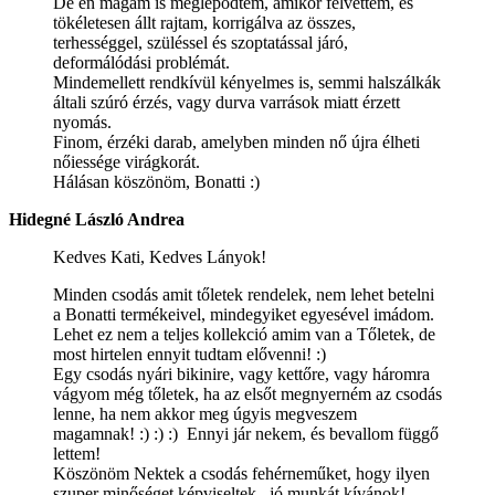
De én magam is meglepődtem, amikor felvettem, és
tökéletesen állt rajtam, korrigálva az összes,
terhességgel, szüléssel és szoptatással járó,
deformálódási problémát.
Mindemellett rendkívül kényelmes is, semmi halszálkák
általi szúró érzés, vagy durva varrások miatt érzett
nyomás.
Finom, érzéki darab, amelyben minden nő újra élheti
nőiessége virágkorát.
Hálásan köszönöm, Bonatti :)
Hidegné László Andrea
Kedves Kati, Kedves Lányok!
Minden csodás amit tőletek rendelek, nem lehet betelni
a Bonatti termékeivel, mindegyiket egyesével imádom.
Lehet ez nem a teljes kollekció amim van a Tőletek, de
most hirtelen ennyit tudtam elővenni! :)
Egy csodás nyári bikinire, vagy kettőre, vagy háromra
vágyom még tőletek, ha az elsőt megnyerném az csodás
lenne, ha nem akkor meg úgyis megveszem
magamnak! :) :) :) Ennyi jár nekem, és bevallom függő
lettem!
Köszönöm Nektek a csodás fehérneműket, hogy ilyen
szuper minőséget képviseltek, jó munkát kívánok!