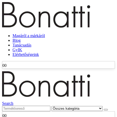
Magáról a márkáról
Blog
Tanácsadás
GyIK
Elérhetőségeink
0
0
Search
0
0