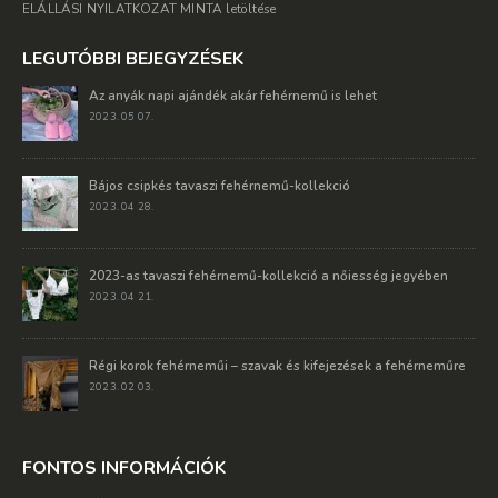
ELÁLLÁSI NYILATKOZAT MINTA letöltése
LEGUTÓBBI BEJEGYZÉSEK
Az anyák napi ajándék akár fehérnemű is lehet
2023. 05 07.
Bájos csipkés tavaszi fehérnemű-kollekció
2023. 04 28.
2023-as tavaszi fehérnemű-kollekció a nőiesség jegyében
2023. 04 21.
Régi korok fehérneműi – szavak és kifejezések a fehérneműre
2023. 02 03.
FONTOS INFORMÁCIÓK