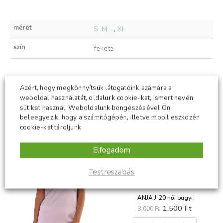
méret
S
,
M
,
L
,
XL
szín
fekete
Azért, hogy megkönnyítsük látogatóink számára a
KAPCSOLÓDÓ TERMÉKEK
weboldal használatát, oldalunk cookie-kat, ismert nevén
sütiket használ. Weboldalunk böngészésével Ön
beleegyezik, hogy a számítógépén, illetve mobil eszközén
-50%
-50%
cookie-kat tároljunk.
Elfogadom
Testreszabás
ANJA J-20 női bugyi
t
Original
Current
1,500
Ft
3,000
Ft
price
price
Ennek a terméknek több variációja van. A változatok a termékoldalon választhatók ki
was:
is: