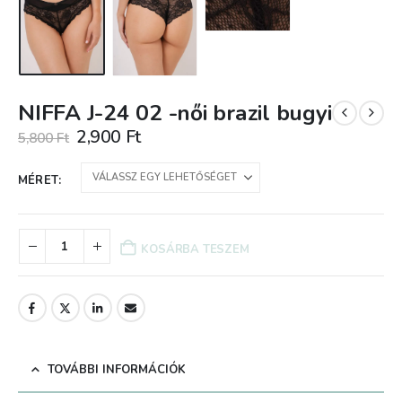
NIFFA J-24 02 -női brazil bugyi
Original
Current
2,900
Ft
5,800
Ft
price
price
was:
is:
MÉRET
5,800 Ft.
2,900 Ft.
KOSÁRBA TESZEM
TOVÁBBI INFORMÁCIÓK