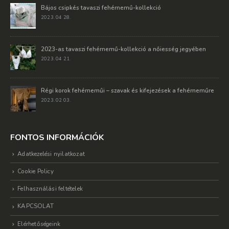
Bájos csipkés tavaszi fehérnemű-kollekció
2023. 04 28.
2023-as tavaszi fehérnemű-kollekció a nőiesség jegyében
2023. 04 21.
Régi korok fehérneműi – szavak és kifejezések a fehérneműre
2023. 02 03.
FONTOS INFORMÁCIÓK
Adatkezelési nyilatkozat
Cookie Policy
Felhasználási feltételek
KAPCSOLAT