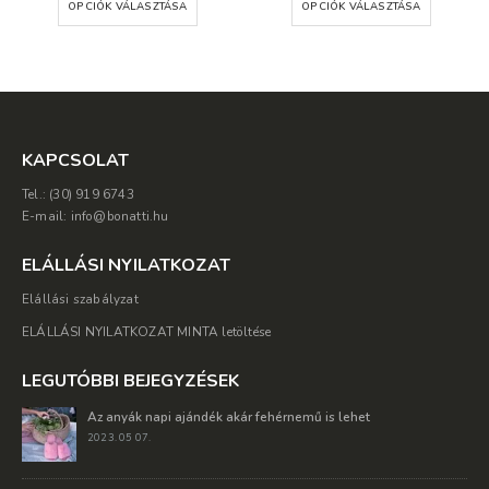
K VÁLASZTÁSA
OPCIÓK VÁLASZTÁSA
2,750 Ft.
1,375 Ft.
8,220 Ft.
4,110 Ft.
ELSIE J-20 
11,270
Ft
OPCIÓK V
KAPCSOLAT
Tel.: (30) 919 6743
E-mail: info@bonatti.hu
ELÁLLÁSI NYILATKOZAT
Elállási szabályzat
ELÁLLÁSI NYILATKOZAT MINTA letöltése
LEGUTÓBBI BEJEGYZÉSEK
Az anyák napi ajándék akár fehérnemű is lehet
2023. 05 07.