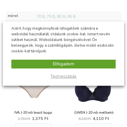
méret
70 B
,
75 B
,
80 B
,
85 B
szín
fekete, piros
Azért, hogy megkönnyítsük látogatóink számára a
weboldal használatát, oldalunk cookie-kat, ismert nevén
sütiket használ. Weboldalunk böngészésével Ön
beleegyezik, hogy a számítógépén, illetve mobil eszközén
cookie-kat tároljunk.
KAPCSOLÓDÓ TERMÉKEK
Elfogadom
-50%
-50%
Testreszabás
 női brazil bugyi
GWEN J-20 női melltartó
Original
Current
Original
Current
1,375
Ft
4,110
Ft
0
Ft
8,220
Ft
price
price
price
price
Ennek a terméknek több variációja van. A változatok a termékoldalon választhatók ki
Ennek a terméknek több variációja van. A változatok a termékoldalon választhatók ki
was:
is:
was:
is: