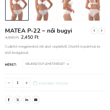
MATEA P-22 – női bugyi
Original
Current
2,450
Ft
4,900
Ft
price
price
was:
is:
Csábító megjelenésű női alsó csipkéből. Díszítő övpánttal és
4,900 Ft.
2,450 Ft.
elöl kivágással.
MÉRET
KOSÁRBA TESZEM