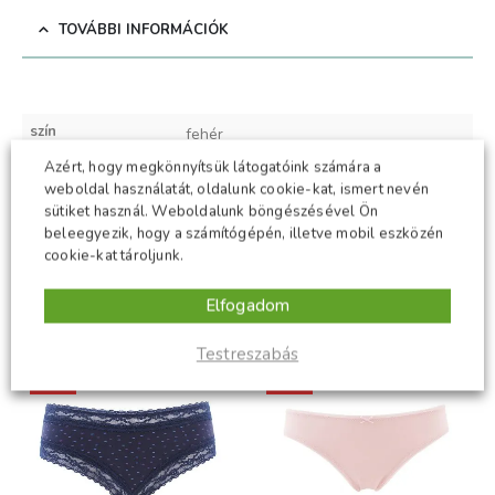
TOVÁBBI INFORMÁCIÓK
szín
fehér
Azért, hogy megkönnyítsük látogatóink számára a
méret
S
,
M
,
L
,
XL
weboldal használatát, oldalunk cookie-kat, ismert nevén
sütiket használ. Weboldalunk böngészésével Ön
anyagösszetétel
E – 88 % poliamid, 12 % elasztán
beleegyezik, hogy a számítógépén, illetve mobil eszközén
cookie-kat tároljunk.
Elfogadom
KAPCSOLÓDÓ TERMÉKEK
Testreszabás
-50%
-50%