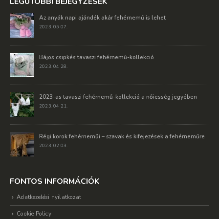
LEGUTÓBBI BEJEGYZÉSEK
Az anyák napi ajándék akár fehérnemű is lehet
2023. 05 07.
Bájos csipkés tavaszi fehérnemű-kollekció
2023. 04 28.
2023-as tavaszi fehérnemű-kollekció a nőiesség jegyében
2023. 04 21.
Régi korok fehérneműi – szavak és kifejezések a fehérneműre
2023. 02 03.
FONTOS INFORMÁCIÓK
Adatkezelési nyilatkozat
Cookie Policy