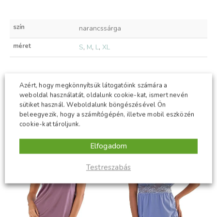
szín
narancssárga
méret
S
,
M
,
L
,
XL
Azért, hogy megkönnyítsük látogatóink számára a
KAPCSOLÓDÓ TERMÉKEK
weboldal használatát, oldalunk cookie-kat, ismert nevén
sütiket használ. Weboldalunk böngészésével Ön
beleegyezik, hogy a számítógépén, illetve mobil eszközén
-50%
-50%
cookie-kat tároljunk.
Elfogadom
Testreszabás