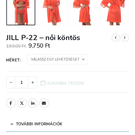
JILL P-22 – női köntös
Original
Current
9,750
Ft
19,500
Ft
price
price
was:
is:
MÉRET
19,500 Ft.
9,750 Ft.
KOSÁRBA TESZEM
TOVÁBBI INFORMÁCIÓK