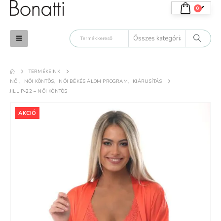
0
TERMÉKEINK
.
K.T.
NŐI
,
NŐI KÖNTÖS
,
NŐI BÉKÉS ÁLOM PROGRAM
,
KIÁRUSÍTÁS
JILL P-22 – NŐI KÖNTÖS
atti termékek tényleg
Minőségi termék. Tetszik,
lmesek. Még csak
elégedett vagyok azokkal,
AKCIÓ
yat próbáltam ki, de
amiket vásároltam.
árom a nyár
uháit.