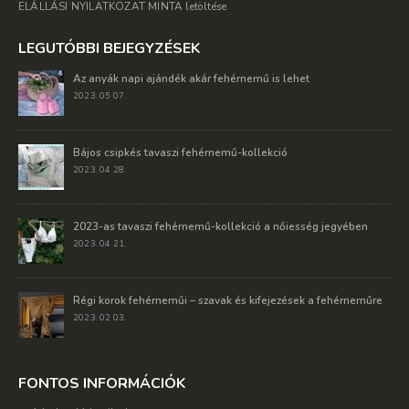
ELÁLLÁSI NYILATKOZAT MINTA letöltése
LEGUTÓBBI BEJEGYZÉSEK
Az anyák napi ajándék akár fehérnemű is lehet
2023. 05 07.
Bájos csipkés tavaszi fehérnemű-kollekció
2023. 04 28.
2023-as tavaszi fehérnemű-kollekció a nőiesség jegyében
2023. 04 21.
Régi korok fehérneműi – szavak és kifejezések a fehérneműre
2023. 02 03.
FONTOS INFORMÁCIÓK