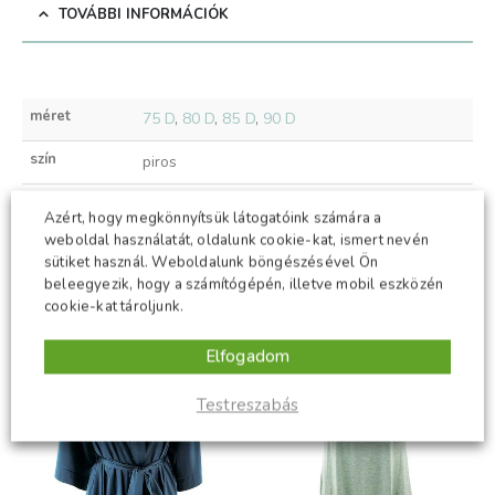
TOVÁBBI INFORMÁCIÓK
méret
75 D
,
80 D
,
85 D
,
90 D
szín
piros
Azért, hogy megkönnyítsük látogatóink számára a
weboldal használatát, oldalunk cookie-kat, ismert nevén
KAPCSOLÓDÓ TERMÉKEK
sütiket használ. Weboldalunk böngészésével Ön
beleegyezik, hogy a számítógépén, illetve mobil eszközén
cookie-kat tároljunk.
-50%
-50%
Elfogadom
Testreszabás