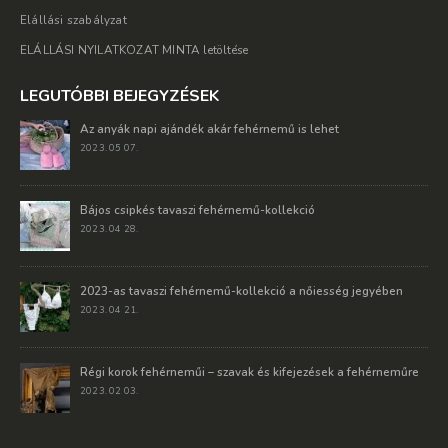
Elállási szabályzat
ELÁLLÁSI NYILATKOZAT MINTA letöltése
LEGUTÓBBI BEJEGYZÉSEK
Az anyák napi ajándék akár fehérnemű is lehet
2023. 05 07.
Bájos csipkés tavaszi fehérnemű-kollekció
2023. 04 28.
2023-as tavaszi fehérnemű-kollekció a nőiesség jegyében
2023. 04 21.
Régi korok fehérneműi – szavak és kifejezések a fehérneműre
2023. 02 03.