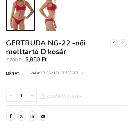
GERTRUDA NG-22 -női
melltartó D kosár
Original
Current
3,850
Ft
7,700
Ft
price
price
was:
is:
MÉRET
7,700 Ft.
3,850 Ft.
KOSÁRBA TESZEM