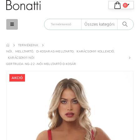
0
TERMÉKEINK
.
K.T.
NŐI
,
MELLTARTÓ
,
D-KOSARAS-MELLTARTO
,
KARÁCSONYI KOLLEKCIÓ
,
KARÁCSONYI NŐI
GERTRUDA NG-22 -NŐI MELLTARTÓ D KOSÁR
atti termékek tényleg
Minőségi termék. Tetszik,
lmesek. Még csak
elégedett vagyok azokkal,
yat próbáltam ki, de
amiket vásároltam.
AKCIÓ
árom a nyár
uháit.