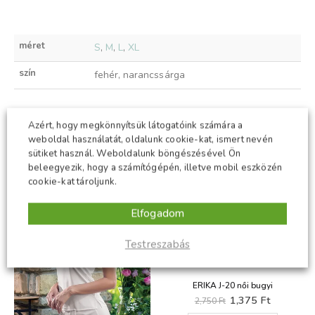
méret
S
,
M
,
L
,
XL
szín
fehér, narancssárga
Azért, hogy megkönnyítsük látogatóink számára a
KAPCSOLÓDÓ TERMÉKEK
weboldal használatát, oldalunk cookie-kat, ismert nevén
sütiket használ. Weboldalunk böngészésével Ön
beleegyezik, hogy a számítógépén, illetve mobil eszközén
-50%
-50%
cookie-kat tároljunk.
Elfogadom
Testreszabás
ERIKA J-20 női bugyi
Original
Current
1,375
Ft
2,750
Ft
price
price
Ennek a terméknek több variációja van. A változatok a termékoldalon választhatók ki