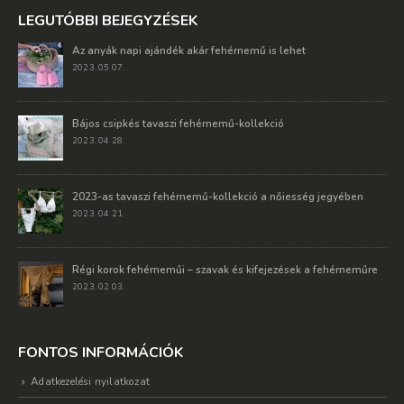
LEGUTÓBBI BEJEGYZÉSEK
Az anyák napi ajándék akár fehérnemű is lehet
2023. 05 07.
Bájos csipkés tavaszi fehérnemű-kollekció
2023. 04 28.
2023-as tavaszi fehérnemű-kollekció a nőiesség jegyében
2023. 04 21.
Régi korok fehérneműi – szavak és kifejezések a fehérneműre
2023. 02 03.
FONTOS INFORMÁCIÓK
Adatkezelési nyilatkozat