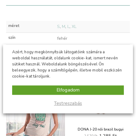
méret
S
,
M
,
L
,
XL
szín
fehér
Azért, hogy megkönnyítsük látogatóink számára a
weboldal használatát, oldalunk cookie-kat, ismert nevén
KAPCSOLÓDÓ TERMÉKEK
sütiket használ. Weboldalunk böngészésével Ön
beleegyezik, hogy a számítógépén, illetve mobil eszközén
cookie-kat tároljunk.
-50%
-50%
Elfogadom
Testreszabás
DONA J-20 női brazil bugyi
Original
Current
1,285
Ft