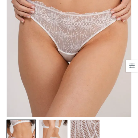
Ha csipkés fehérnemű,
akkor nekem a Bonatti.
Mert gyönyörűek, mert
kényelmesek.
És az egyetlen hely, ahol
tanácsot kaptam!