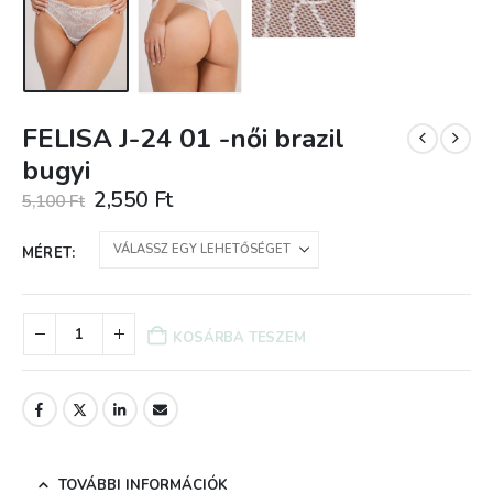
FELISA J-24 01 -női brazil
bugyi
Original
Current
2,550
Ft
5,100
Ft
price
price
was:
is:
MÉRET
5,100 Ft.
2,550 Ft.
KOSÁRBA TESZEM
TOVÁBBI INFORMÁCIÓK