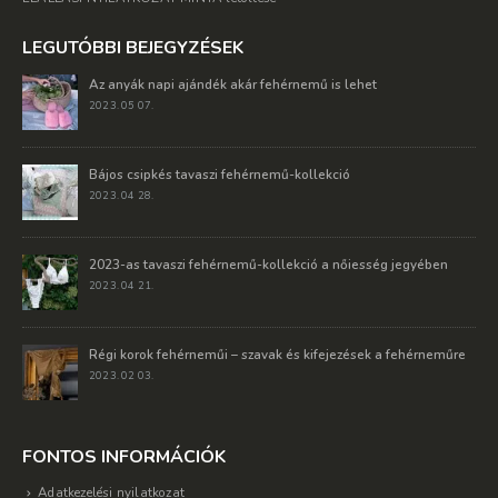
LEGUTÓBBI BEJEGYZÉSEK
Az anyák napi ajándék akár fehérnemű is lehet
2023. 05 07.
Bájos csipkés tavaszi fehérnemű-kollekció
2023. 04 28.
2023-as tavaszi fehérnemű-kollekció a nőiesség jegyében
2023. 04 21.
Régi korok fehérneműi – szavak és kifejezések a fehérneműre
2023. 02 03.
FONTOS INFORMÁCIÓK
Adatkezelési nyilatkozat