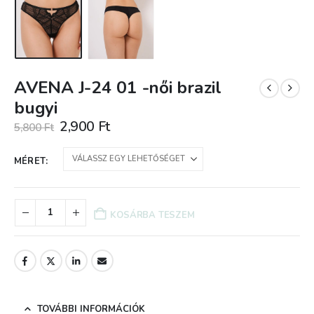
AVENA J-24 01 -női brazil
bugyi
Original
Current
2,900
Ft
5,800
Ft
price
price
was:
is:
MÉRET
5,800 Ft.
2,900 Ft.
KOSÁRBA TESZEM
TOVÁBBI INFORMÁCIÓK