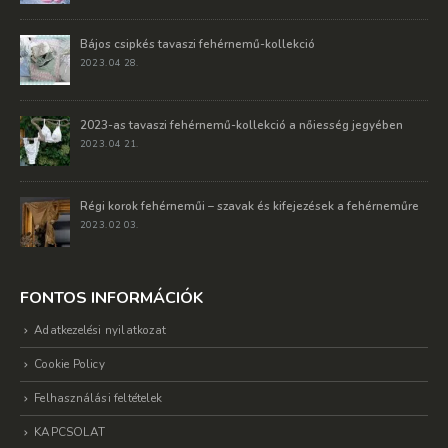
Bájos csipkés tavaszi fehérnemű-kollekció
2023. 04 28.
2023-as tavaszi fehérnemű-kollekció a nőiesség jegyében
2023. 04 21.
Régi korok fehérneműi – szavak és kifejezések a fehérneműre
2023. 02 03.
FONTOS INFORMÁCIÓK
Adatkezelési nyilatkozat
Cookie Policy
Felhasználási feltételek
KAPCSOLAT