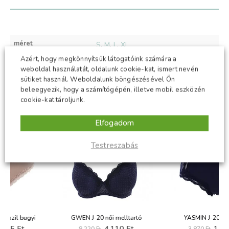
méret
S
,
M
,
L
,
XL
Azért, hogy megkönnyítsük látogatóink számára a
szín
fekete
weboldal használatát, oldalunk cookie-kat, ismert nevén
sütiket használ. Weboldalunk böngészésével Ön
beleegyezik, hogy a számítógépén, illetve mobil eszközén
cookie-kat tároljunk.
KAPCSOLÓDÓ TERMÉKEK
Elfogadom
-50%
-50%
Testreszabás
GWEN J-20 női melltartó
YASMIN J-20 női bugyi
t
Original
Current
Original
Current
4,110
Ft
1,935
Ft