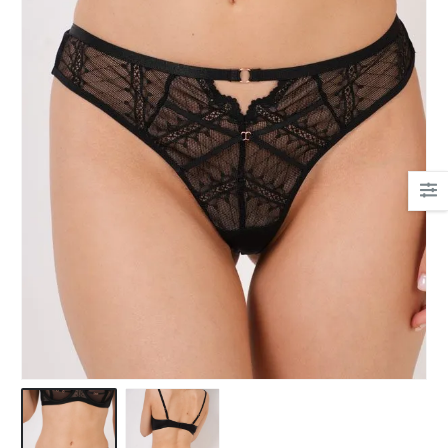
Ha csipkés fehérnemű,
akkor nekem a Bonatti.
Mert gyönyörűek, mert
kényelmesek.
És az egyetlen hely, ahol
tanácsot kaptam!