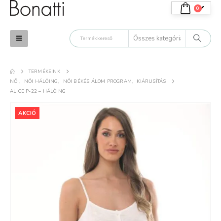
0
TERMÉKEINK
.
K.T.
NŐI
,
NŐI HÁLÓING
,
NŐI BÉKÉS ÁLOM PROGRAM
,
KIÁRUSÍTÁS
ALICE P-22 – HÁLÓING
atti termékek tényleg
Minőségi termék. Tetszik,
lmesek. Még csak
elégedett vagyok azokkal,
AKCIÓ
yat próbáltam ki, de
amiket vásároltam.
árom a nyár
uháit.