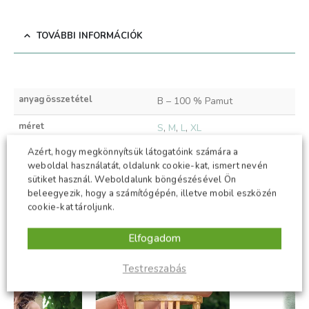
TOVÁBBI INFORMÁCIÓK
anyagösszetétel
B – 100 % Pamut
méret
S
,
M
,
L
,
XL
Azért, hogy megkönnyítsük látogatóink számára a
szín
fehér
weboldal használatát, oldalunk cookie-kat, ismert nevén
sütiket használ. Weboldalunk böngészésével Ön
beleegyezik, hogy a számítógépén, illetve mobil eszközén
cookie-kat tároljunk.
KAPCSOLÓDÓ TERMÉKEK
Elfogadom
-50%
-50%
Testreszabás