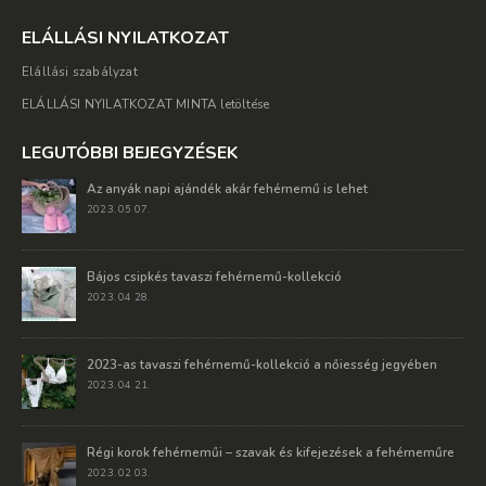
ELÁLLÁSI NYILATKOZAT
Elállási szabályzat
ELÁLLÁSI NYILATKOZAT MINTA letöltése
LEGUTÓBBI BEJEGYZÉSEK
Az anyák napi ajándék akár fehérnemű is lehet
2023. 05 07.
Bájos csipkés tavaszi fehérnemű-kollekció
2023. 04 28.
2023-as tavaszi fehérnemű-kollekció a nőiesség jegyében
2023. 04 21.
Régi korok fehérneműi – szavak és kifejezések a fehérneműre
2023. 02 03.