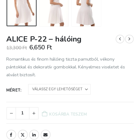
ALICE P-22 – hálóing
Original
Current
6,650
Ft
13,300
Ft
price
price
was:
is:
Romantikus és finom hálóing tiszta pamutból, vékony
13,300 Ft.
6,650 Ft.
pántokkal és dekoratív gombokkal. Kényelmes viseletet és
alvást biztosít.
MÉRET
KOSÁRBA TESZEM