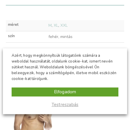
méret
M
,
XL
,
XXL
szín
fehér, mintás
Azért, hogy megkönnyítsük látogatóink számára a
weboldal használatát, oldalunk cookie-kat, ismert nevén
KAPCSOLÓDÓ TERMÉKEK
sütiket használ. Weboldalunk böngészésével Ön
beleegyezik, hogy a számítógépén, illetve mobil eszközén
cookie-kat tároljunk.
-50%
ÚJ
Elfogadom
-50%
Testreszabás