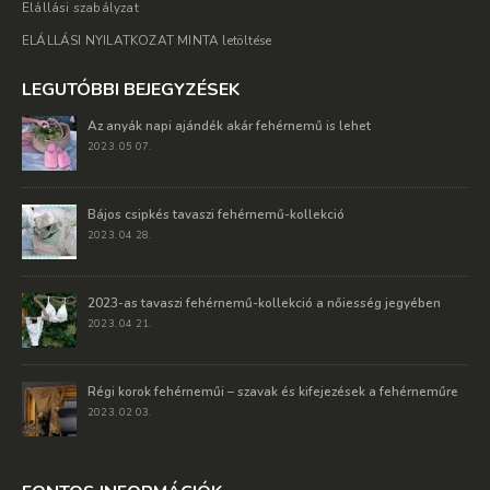
Elállási szabályzat
ELÁLLÁSI NYILATKOZAT MINTA letöltése
LEGUTÓBBI BEJEGYZÉSEK
Az anyák napi ajándék akár fehérnemű is lehet
2023. 05 07.
Bájos csipkés tavaszi fehérnemű-kollekció
2023. 04 28.
2023-as tavaszi fehérnemű-kollekció a nőiesség jegyében
2023. 04 21.
Régi korok fehérneműi – szavak és kifejezések a fehérneműre
2023. 02 03.