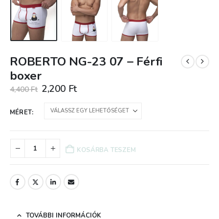
ROBERTO NG-23 07 – Férfi
boxer
Original
Current
2,200
Ft
4,400
Ft
price
price
was:
is:
MÉRET
4,400 Ft.
2,200 Ft.
KOSÁRBA TESZEM
TOVÁBBI INFORMÁCIÓK