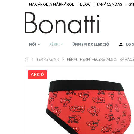
MAGÁRÓL A MÁRKÁRÓL
BLOG
TANÁCSADÁS
GY
NŐI
FÉRFI
ÜNNEPI KOLLEKCIÓ
LOG
Hidegné Lászl
TERMÉKEINK
FÉRFI
,
FERFI-FECSKE-ALSO
,
KARÁCS
Kedves Kati, Ked
Lányok!
AKCIÓ
Minden csodás am
tőletek rendelek
lehet betelni a Bo
termékeivel,
mindegyiket egye
imádom. Lehet ez
teljes kollekció 
van a Tőletek, de