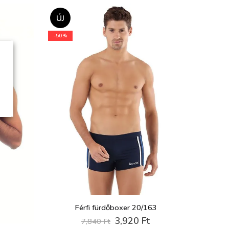
ÚJ
-50%
Férfi fürdőboxer 20/163
Original
Current
3,920
Ft
7,840
Ft