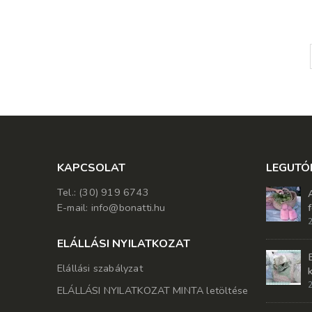
KAPCSOLAT
LEGUTÓ
Tel.: (30) 919 6743
E-mail: info@bonatti.hu
2
ELÁLLÁSI NYILATKOZAT
Elállási szabályzat
2
ELÁLLÁSI NYILATKOZAT MINTA letöltése