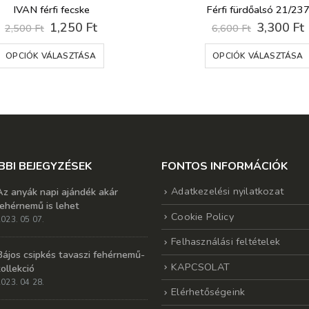
IVAN férfi fecske
Férfi fürdőalsó 21/23
Original
Current
Original
1,250
Ft
3,300
Ft
2,500
Ft
6,600
Ft
price
price
price
Ennek a terméknek több variációja van. A változatok a termékoldalon választhatók ki
was:
is:
was:
i
OPCIÓK VÁLASZTÁSA
OPCIÓK VÁLASZTÁSA
2,500 Ft.
1,250 Ft.
6,600 Ft.
BBI BEJEGYZÉSEK
FONTOS INFORMÁCIÓK
Adatkezelési nyilatkozat
Az anyák napi ajándék akár
fehérnemű is lehet
Cookie Policy
023. 05 07.
Felhasználási feltételek
Bájos csipkés tavaszi fehérnemű-
KAPCSOLAT
kollekció
023. 04 28.
Elérhetőségeink