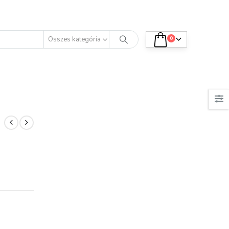
Összes kategória
0
K.
K.T.
natti termékek
Minőségi termék.
leg kényelmesek.
Tetszik, elégedett
csak néhányat
vagyok azokkal, amiket
áltam ki, de már
vásároltam.
 a nyár fürdőruháit.