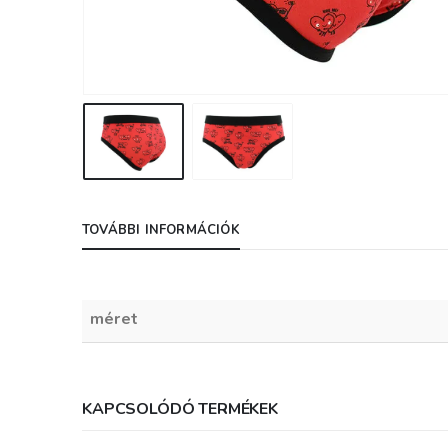
hirtelen ennyit t
elővenni! :)
Egy csodás nyári
bikinire, vagy kett
vagy háromra vá
még tőletek, ha a
megnyerném az c
lenne, ha nem akk
meg úgyis megv
magamnak! :) :) :)
TOVÁBBI INFORMÁCIÓK
jár nekem, és be
függő lettem!
Köszönöm Nekte
csodás fehérnemű
méret
hogy ilyen szuper
minőséget képvis
jó munkát kíváno
KAPCSOLÓDÓ TERMÉKEK
így tovább Bonatti