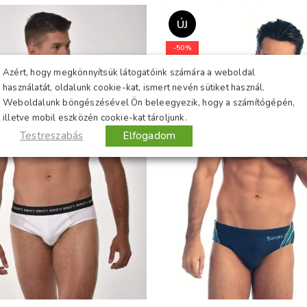
megérkezik.
ÚJ
Nagyon szépen
köszönöm az élményt!
-50%
Biztosan tudom, hogy
Azért, hogy megkönnyítsük látogatóink számára a weboldal
fogok még önöktől
használatát, oldalunk cookie-kat, ismert nevén sütiket használ.
csomagot kapni! :)
Weboldalunk böngészésével Ön beleegyezik, hogy a számítógépén,
További sikereket
illetve mobil eszközén cookie-kat tároljunk.
kívánok és kérem, hogy
Testreszabás
Elfogadom
ne engedjenek a
minőségből!
Üdvözlettel: Zoli
egy maximálisan
elégedett vásárló