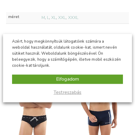
méret
M
,
L
,
XL
,
XXL
,
XXXL
Azért, hogy megkönnyítsük látogatóink számára a
KAPCSOLÓDÓ TERMÉKEK
weboldal használatát, oldalunk cookie-kat, ismert nevén
sütiket használ. Weboldalunk böngészésével Ön
beleegyezik, hogy a számítógépén, illetve mobil eszközén
ÚJ
ÚJ
cookie-kat tároljunk.
-50%
-50%
Elfogadom
Testreszabás