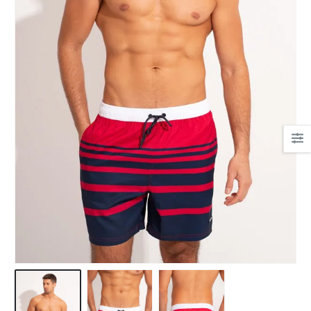
Ha csipkés fehérnemű,
akkor nekem a Bonatti.
Mert gyönyörűek, mert
kényelmesek.
És az egyetlen hely, ahol
tanácsot kaptam!