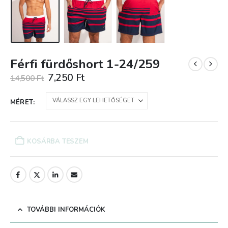
Férfi fürdőshort 1-24/259
Original
Current
7,250
Ft
14,500
Ft
price
price
was:
is:
MÉRET
14,500 Ft.
7,250 Ft.
KOSÁRBA TESZEM
TOVÁBBI INFORMÁCIÓK