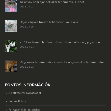
Az anyák napi ajándék akár fehérnemű is lehet
2023. 05 07.
Bájos csipkés tavaszi fehérnemű-kollekció
2023. 04 28.
2023-as tavaszi fehérnemű-kollekció a nőiesség jegyében
2023. 04 21.
Régi korok fehérneműi – szavak és kifejezések a fehérneműre
2023. 02 03.
FONTOS INFORMÁCIÓK
Adatkezelési nyilatkozat
Cookie Policy
Felhasználási feltételek