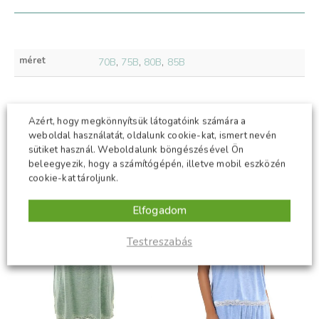
méret
70B
,
75B
,
80B
,
85B
Azért, hogy megkönnyítsük látogatóink számára a
KAPCSOLÓDÓ TERMÉKEK
weboldal használatát, oldalunk cookie-kat, ismert nevén
sütiket használ. Weboldalunk böngészésével Ön
beleegyezik, hogy a számítógépén, illetve mobil eszközén
-50%
-50%
cookie-kat tároljunk.
Elfogadom
Testreszabás