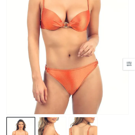
Ha csipkés fehérnemű,
akkor nekem a Bonatti.
Mert gyönyörűek, mert
kényelmesek.
És az egyetlen hely, ahol
tanácsot kaptam!