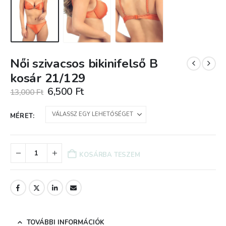
Női szivacsos bikinifelső B
kosár 21/129
Original
Current
6,500
Ft
13,000
Ft
price
price
was:
is:
MÉRET
13,000 Ft.
6,500 Ft.
KOSÁRBA TESZEM
TOVÁBBI INFORMÁCIÓK