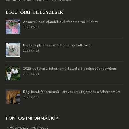
LEGUTÓBBI BEJEGYZÉSEK
Az anyák napi ajándék akár fehérnemű is lehet
2023. 05 07.
Bájos csipkés tavaszi fehérnemű-kollekció
2023. 04 28.
2023-as tavaszi fehérnemű-kollekció a nőiesség jegyében
2023. 04 21.
Régi korok fehérneműi – szavak és kifejezések a fehérneműre
2023. 02 03.
FONTOS INFORMÁCIÓK
Adatkezelési nyilatkozat