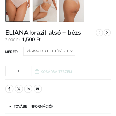
ELIANA brazil alsó – bézs
Original
Current
1,500
Ft
3,000
Ft
price
price
was:
is:
MÉRET
3,000 Ft.
1,500 Ft.
KOSÁRBA TESZEM
TOVÁBBI INFORMÁCIÓK