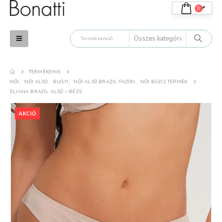
0
TERMÉKEINK
.
K.T.
NŐI
,
NŐI ALSÓ
,
BUGYI
,
NŐI ALSÓ BRAZIL FAZON
,
NŐI BÁZIS TERMÉK
ELIANA BRAZIL ALSÓ – BÉZS
atti termékek tényleg
Minőségi termék. Tetszik,
lmesek. Még csak
elégedett vagyok azokkal,
AKCIÓ
yat próbáltam ki, de
amiket vásároltam.
árom a nyár
uháit.