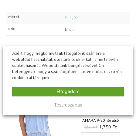
méret
S
,
L
,
XL
szín
bézs
Azért, hogy megkönnyítsük látogatóink számára a
KAPCSOLÓDÓ TERMÉKEK
weboldal használatát, oldalunk cookie-kat, ismert nevén
sütiket használ. Weboldalunk böngészésével Ön
beleegyezik, hogy a számítógépén, illetve mobil eszközén
-50%
-50%
cookie-kat tároljunk.
Elfogadom
Testreszabás
AMARA P-20 női alsó
Original
Current
1,750
Ft
3,500
Ft
price
price
Ennek a terméknek több variációja van. A változatok a termékoldalon választhatók ki
was:
is: