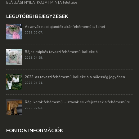
ELÁLLÁSI NYILATKOZAT MINTA letöltése
LEGUTÓBBI BEJEGYZÉSEK
Az anyák napi ajándék akár fehérnemű is lehet
2023. 05 07.
Bájos csipkés tavaszi fehérnemű-kollekció
2023. 04 28.
2023-as tavaszi fehérnemű-kollekció a nőiesség jegyében
2023. 04 21.
Régi korok fehérneműi – szavak és kifejezések a fehérneműre
2023. 02 03.
FONTOS INFORMÁCIÓK