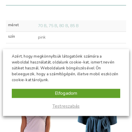
méret
70 B
,
75 B
,
80 B
,
85 B
szín
pink
Azért, hogy megkönnyítsük látogatóink számára a
weboldal használatát, oldalunk cookie-kat, ismert nevén
KAPCSOLÓDÓ TERMÉKEK
sütiket használ. Weboldalunk böngészésével Ön
beleegyezik, hogy a számítógépén, illetve mobil eszközén
cookie-kat tároljunk.
-50%
-50%
Elfogadom
Testreszabás
t