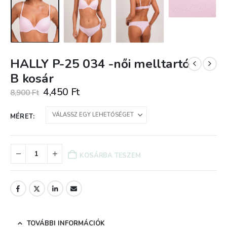
HALLY P-25 034 -női melltartó
B kosár
Original
Current
4,450
Ft
8,900
Ft
price
price
was:
is:
MÉRET
8,900 Ft.
4,450 Ft.
KOSÁRBA TESZEM
TOVÁBBI INFORMÁCIÓK