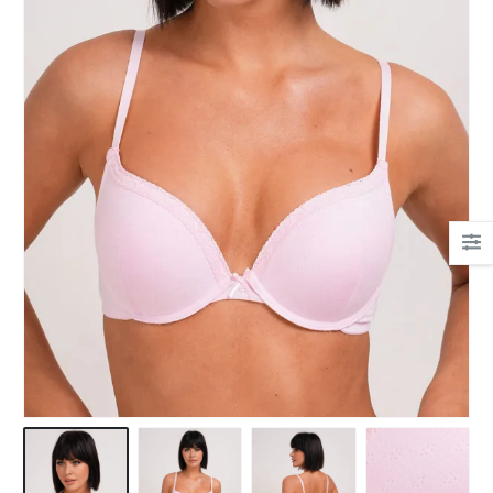
Ha csipkés fehérnemű,
akkor nekem a Bonatti.
Mert gyönyörűek, mert
kényelmesek.
És az egyetlen hely, ahol
tanácsot kaptam!