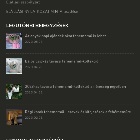
Elállási szabályzat
ELÁLLÁSI NYILATKOZAT MINTA letöltése
LEGUTÓBBI BEJEGYZÉSEK
Az anyák napi ajándék akár fehérnemű is lehet
2023. 05 07.
Bájos csipkés tavaszi fehérnemű-kollekció
2023. 04 28.
2023-as tavaszi fehérnemű-kollekció a nőiesség jegyében
2023. 04 21.
Régi korok fehérneműi – szavak és kifejezések a fehérneműre
2023. 02 03.