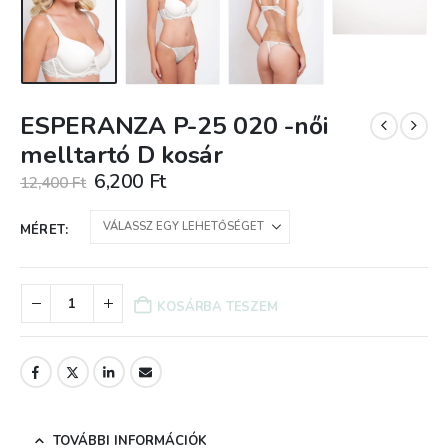
ESPERANZA P-25 020 -női
melltartó D kosár
Original
Current
6,200
Ft
12,400
Ft
price
price
was:
is:
MÉRET
12,400 Ft.
6,200 Ft.
KOSÁRBA TESZEM
TOVÁBBI INFORMÁCIÓK