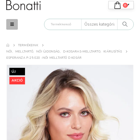
0
TERMÉKEINK
.
K.T.
NŐI
,
MELLTARTÓ
,
NŐI ÚJDONSÁG
,
D-KOSARAS-MELLTARTO
,
KIÁRUSÍTÁS
ESPERANZA P-25 020 -NŐI MELLTARTÓ D KOSÁR
atti termékek tényleg
Minőségi termék. Tetszik,
lmesek. Még csak
elégedett vagyok azokkal,
ÚJ
yat próbáltam ki, de
amiket vásároltam.
AKCIÓ
árom a nyár
uháit.