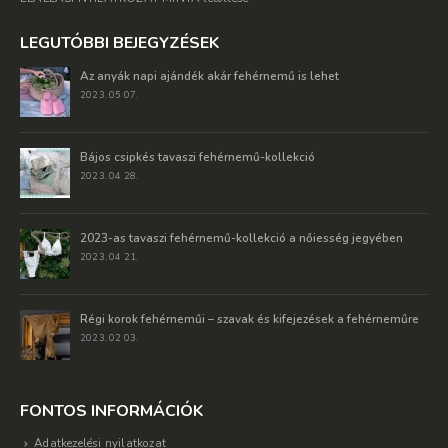
LEGUTÓBBI BEJEGYZÉSEK
Az anyák napi ajándék akár fehérnemű is lehet
2023. 05 07.
Bájos csipkés tavaszi fehérnemű-kollekció
2023. 04 28.
2023-as tavaszi fehérnemű-kollekció a nőiesség jegyében
2023. 04 21.
Régi korok fehérneműi – szavak és kifejezések a fehérneműre
2023. 02 03.
FONTOS INFORMÁCIÓK
Adatkezelési nyilatkozat