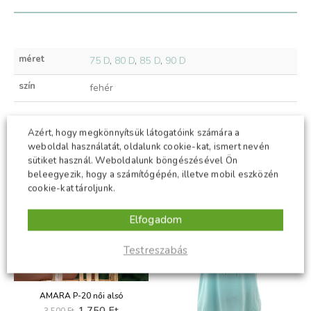
méret
75 D
,
80 D
,
85 D
,
90 D
szín
fehér
Azért, hogy megkönnyítsük látogatóink számára a
weboldal használatát, oldalunk cookie-kat, ismert nevén
KAPCSOLÓDÓ TERMÉKEK
sütiket használ. Weboldalunk böngészésével Ön
beleegyezik, hogy a számítógépén, illetve mobil eszközén
cookie-kat tároljunk.
-50%
-50%
Elfogadom
Testreszabás
AMARA P-20 női alsó
Original
Current
1,750
Ft