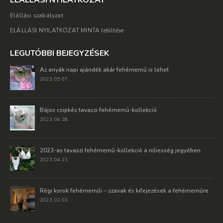
ELÁLLÁSI NYILATKOZAT
Elállási szabályzat
ELÁLLÁSI NYILATKOZAT MINTA letöltése
LEGUTÓBBI BEJEGYZÉSEK
Az anyák napi ajándék akár fehérnemű is lehet
2023. 05 07.
Bájos csipkés tavaszi fehérnemű-kollekció
2023. 04 28.
2023-as tavaszi fehérnemű-kollekció a nőiesség jegyében
2023. 04 21.
Régi korok fehérneműi – szavak és kifejezések a fehérneműre
2023. 02 03.