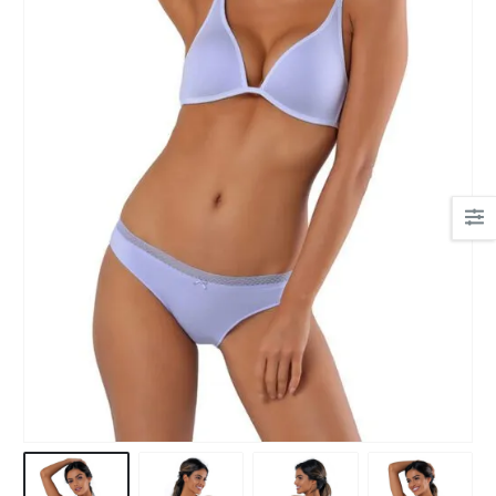
Ha csipkés fehérnemű,
akkor nekem a Bonatti.
Mert gyönyörűek, mert
kényelmesek.
És az egyetlen hely, ahol
tanácsot kaptam!