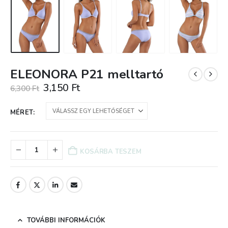
ELEONORA P21 melltartó
Original
Current
3,150
Ft
6,300
Ft
price
price
was:
is:
MÉRET
6,300 Ft.
3,150 Ft.
KOSÁRBA TESZEM
TOVÁBBI INFORMÁCIÓK