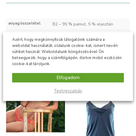
anyagösszetétel
B2 – 95 % pamut, 5 % elasztán
méret
65B
,
70B
,
75B
,
80B
,
85B
Azért, hogy megkönnyítsük látogatóink számára a
weboldal használatát, oldalunk cookie-kat, ismert nevén
szín
lila
sütiket használ. Weboldalunk böngészésével Ön
beleegyezik, hogy a számítógépén, illetve mobil eszközén
cookie-kat tároljunk.
KAPCSOLÓDÓ TERMÉKEK
Elfogadom
Testreszabás
-50%
-50%