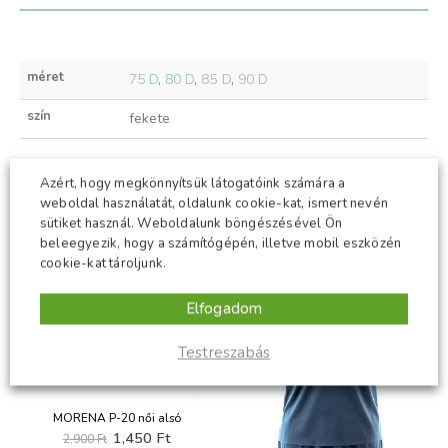
méret
75 D
,
80 D
,
85 D
,
90 D
szín
fekete
Azért, hogy megkönnyítsük látogatóink számára a
KAPCSOLÓDÓ TERMÉKEK
weboldal használatát, oldalunk cookie-kat, ismert nevén
sütiket használ. Weboldalunk böngészésével Ön
beleegyezik, hogy a számítógépén, illetve mobil eszközén
cookie-kat tároljunk.
-50%
-50%
Elfogadom
Testreszabás
MORENA P-20 női alsó
t
Original
Current
1,450
Ft
2,900
Ft