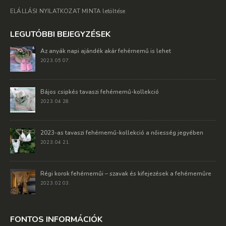
ELÁLLÁSI NYILATKOZAT MINTA letöltése
LEGUTÓBBI BEJEGYZÉSEK
Az anyák napi ajándék akár fehérnemű is lehet
2023. 05 07.
Bájos csipkés tavaszi fehérnemű-kollekció
2023. 04 28.
2023-as tavaszi fehérnemű-kollekció a nőiesség jegyében
2023. 04 21.
Régi korok fehérneműi – szavak és kifejezések a fehérneműre
2023. 02 03.
FONTOS INFORMÁCIÓK